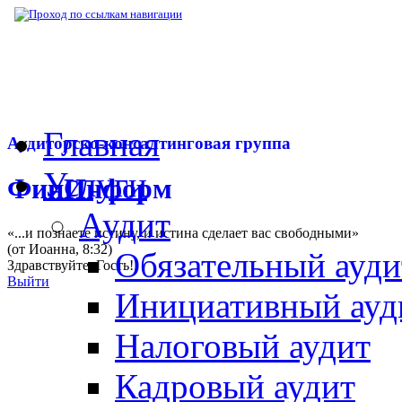
▶
Нормативная база
▶
Закон № 407-ФЗ от
Главная
Аудиторско-консалтинговая группа
Услуги
ФинИнформ
Аудит
«...и познаете истину, и истина сделает вас свободными»
(от Иоанна, 8:32)
Обязательный ауди
Здравствуйте,
Гость
!
Выйти
Инициативный ауд
Налоговый аудит
Кадровый аудит