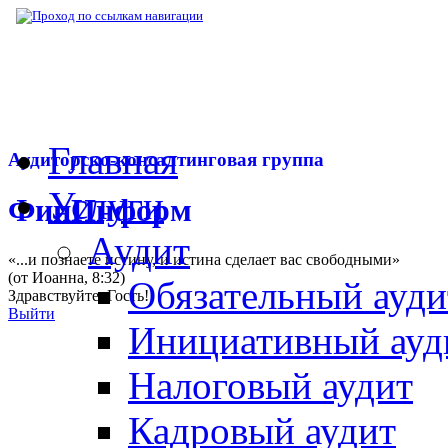
▶
Нормативная база
▶
Закон № 216-ФЗ от
Главная
Аудиторско-консалтинговая группа
Услуги
ФинИнформ
Аудит
«...и познаете истину, и истина сделает вас свободными»
(от Иоанна, 8:32)
Обязательный ауди
Здравствуйте,
Гость
!
Выйти
Инициативный ауд
Налоговый аудит
Кадровый аудит