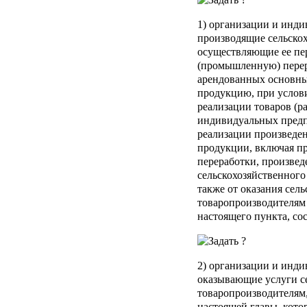
1) организации и инд
производящие сельско
осуществляющие ее п
(промышленную) перера
арендованных основны
продукцию, при услови
реализации товаров (ра
индивидуальных предп
реализации произведе
продукции, включая п
переработки, произве
сельскохозяйственного
также от оказания сел
товаропроизводителям 
настоящего пункта, сос
2) организации и инд
оказывающие услуги с
товаропроизводителям
настоящей главы, кото