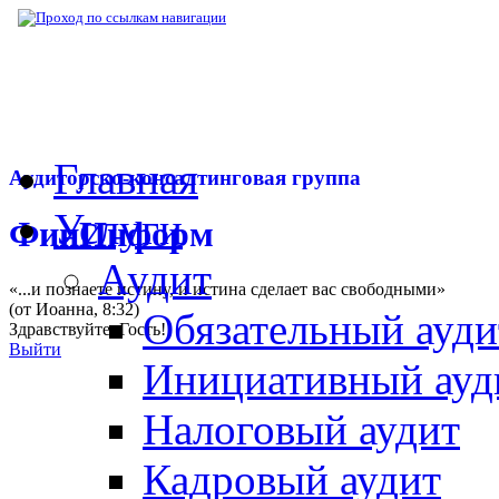
▶
Нормативная база
▶
Закон № 227-ФЗ от
Главная
Аудиторско-консалтинговая группа
Услуги
ФинИнформ
Аудит
«...и познаете истину, и истина сделает вас свободными»
(от Иоанна, 8:32)
Обязательный ауди
Здравствуйте,
Гость
!
Выйти
Инициативный ауд
Налоговый аудит
Кадровый аудит