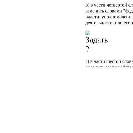
в) в части четвертой с
заменить словами "фе
власти, уполномоченн
деятельности, или его
г) в части шестой сло
заменить словами "Фе
власти, уполномоченн
деятельности, и его т
8) часть третью статьи
редакции: