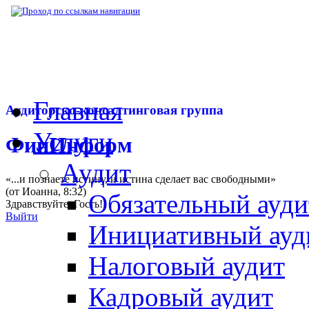
▶
Нормативная база
▶
Закон № 361-ФЗ от
Главная
Аудиторско-консалтинговая группа
Услуги
ФинИнформ
Аудит
«...и познаете истину, и истина сделает вас свободными»
(от Иоанна, 8:32)
Обязательный ауди
Здравствуйте,
Гость
!
Выйти
Инициативный ауд
Налоговый аудит
Кадровый аудит