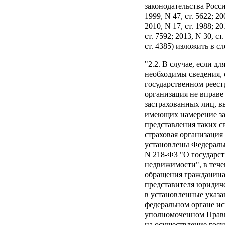
законодательства Росси
1999, N 47, ст. 5622; 20
2010, N 17, ст. 1988; 20
ст. 7592; 2013, N 30, ст
ст. 4385) изложить в 
"2.2. В случае, если д
необходимы сведения,
государственном реест
организация не вправе 
застрахованных лиц, в
имеющих намерение за
представления таких с
страховая организация
установлены Федеральн
N 218-ФЗ "О государс
недвижимости", в тече
обращения гражданина,
представителя юридиче
в установленные указ
федеральном органе ис
уполномоченном Прав
на осуществление госу