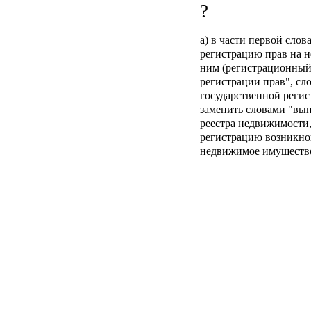
а) в части первой сло
регистрацию прав на 
ним (регистрационный 
регистрации прав", сло
государственной регис
заменить словами "вып
реестра недвижимости
регистрацию возникнов
недвижимое имущество
органом" заменить сло
б) в части третьей сл
1997 года N 122-ФЗ "О
на недвижимое имущест
словами "Федеральным 
N 218-ФЗ "О государс