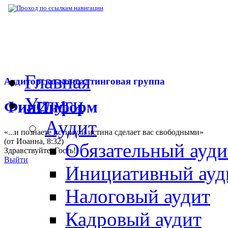
▶
Нормативная база
▶
Закон № 431-ФЗ от
Главная
Аудиторско-консалтинговая группа
Услуги
ФинИнформ
Аудит
«...и познаете истину, и истина сделает вас свободными»
(от Иоанна, 8:32)
Обязательный ауди
Здравствуйте,
Гость
!
Выйти
Инициативный ауд
Налоговый аудит
Кадровый аудит