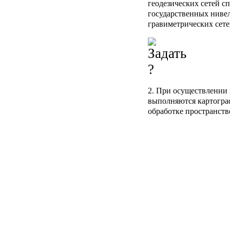
геодезических сетей с
государственных ниве
гравиметрических сете
2. При осуществлении 
выполняются картогра
обработке пространств
возможности их после
картах и в атласах (в 
включая фотограмметр
в том числе работы по
топографических карт 
картографических мат
настоящим Федеральны