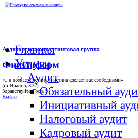
▶
Нормативная база
▶
Перечень стратеги
Главная
Аудиторско-консалтинговая группа
Услуги
ФинИнформ
Аудит
«...и познаете истину, и истина сделает вас свободными»
(от Иоанна, 8:32)
Обязательный ауди
Здравствуйте,
Гость
!
Выйти
Инициативный ауд
Налоговый аудит
Кадровый аудит