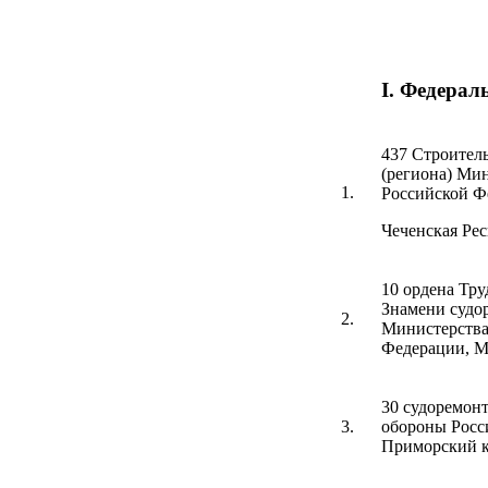
I. Федерал
437 Строител
(региона) Ми
1.
Российской Ф
Чеченская Ре
10 ордена Тру
Знамени судо
2.
Министерства
Федерации, М
30 судоремон
3.
обороны Росс
Приморский 