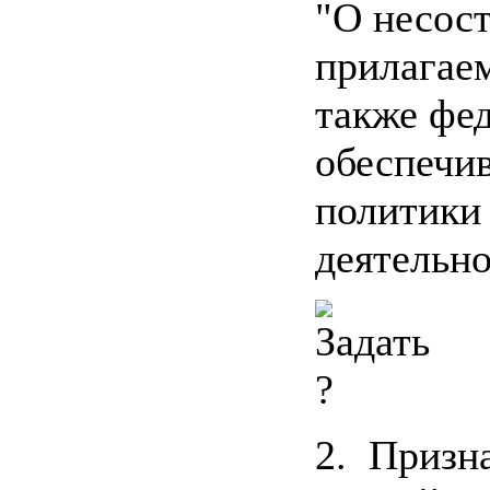
"О несост
прилага
также фе
обеспечи
политики 
деятельно
2. Призн