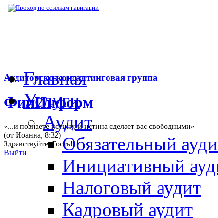
▶
Нормативная база
▶
Закон № 302-ФЗ от
Главная
Аудиторско-консалтинговая группа
Услуги
ФинИнформ
Аудит
«...и познаете истину, и истина сделает вас свободными»
(от Иоанна, 8:32)
Обязательный ауди
Здравствуйте,
Гость
!
Выйти
Инициативный ауд
Налоговый аудит
Кадровый аудит