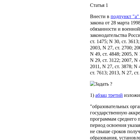
Статья 1
Внести в
подпункт "а" 
закона от 28 марта 19
обязанности и военной
законодательства Росс
ст. 1475; N 30, ст. 3613;
2003, N 27, ст. 2700; 20
N 49, ст. 4848; 2005, N 1
N 29, ст. 3122; 2007, N 
2011, N 27, ст. 3878; N 
ст. 7613; 2013, N 27, 
1)
абзац третий
изложи
"образовательных орг
государственную аккр
программам среднего п
период освоения указа
не свыше сроков полу
образования, установ