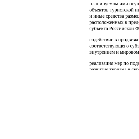
планируемом ими осу
объектов туристской 
и иные средства разме
расположенных в пред
субъекта Российской 
содействие в продвиж
соответствующего суб
внутреннем и мировом
реализация мер по по
развития туризма в су
том числе социального
самодеятельного туриз
реализация комплекса 
путешествий с культу
обучающихся в общеоб
организация и проведе
на региональном и ме
участие в реализации