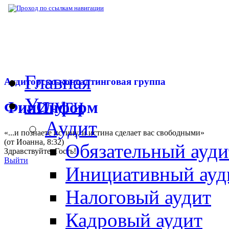
▶
Нормативная база
▶
Закон № 49-ФЗ от 
Главная
Аудиторско-консалтинговая группа
Услуги
ФинИнформ
Аудит
«...и познаете истину, и истина сделает вас свободными»
(от Иоанна, 8:32)
Обязательный ауди
Здравствуйте,
Гость
!
Выйти
Инициативный ауд
Налоговый аудит
Кадровый аудит