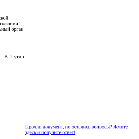
ской
разований"
ьный орган
В. Путин
Прочли документ, но остались вопросы? Жмите
здесь и получите ответ!