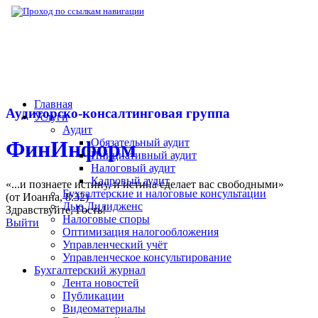
▶
Нормативная база
▶
Закон № 519-ФЗ от
Главная
Аудиторско-консалтинговая группа
Услуги
Аудит
Обязательный аудит
ФинИнформ
Инициативный аудит
Налоговый аудит
Кадровый аудит
«...и познаете истину, и истина сделает вас свободными»
Бухгалтерские и налоговые консультации
(от Иоанна, 8:32)
Дью Дилидженс
Здравствуйте,
Гость
!
Налоговые споры
Выйти
Оптимизация налогообложения
Управленческий учёт
Управленческое консультирование
Бухгалтерский журнал
Лента новостей
Публикации
Видеоматериалы