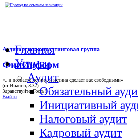
▶
Нормативная база
▶
Закон № 463-ФЗ от
Главная
Аудиторско-консалтинговая группа
Услуги
ФинИнформ
Аудит
«...и познаете истину, и истина сделает вас свободными»
(от Иоанна, 8:32)
Обязательный ауди
Здравствуйте,
Гость
!
Выйти
Инициативный ауд
Налоговый аудит
Кадровый аудит