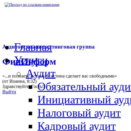
▶
Нормативная база
▶
Закон № 408-ФЗ от
Главная
Аудиторско-консалтинговая группа
Услуги
ФинИнформ
Аудит
«...и познаете истину, и истина сделает вас свободными»
(от Иоанна, 8:32)
Обязательный ауди
Здравствуйте,
Гость
!
Выйти
Инициативный ауд
Налоговый аудит
Кадровый аудит