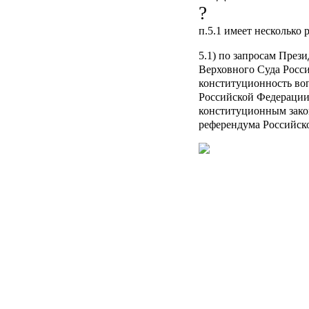
п.5.1
имеет несколько 
5.1) по запросам През
Верховного Суда Росс
конституционность во
Российской Федерации
конституционным зако
референдума Российск
5.2) по запросу Прези
проверяет конституцио
Российской Федерации
Российской Федерации
конституционных закон
законов, принятых в п
и
3 статьи 107
и
частью