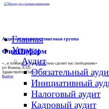
▶
Нормативная база
▶
Конституционный з
Главная
Аудиторско-консалтинговая группа
Услуги
ФинИнформ
Аудит
«...и познаете истину, и истина сделает вас свободными»
(от Иоанна, 8:32)
Обязательный ауди
Здравствуйте,
Гость
!
Выйти
Инициативный ауд
Налоговый аудит
Кадровый аудит