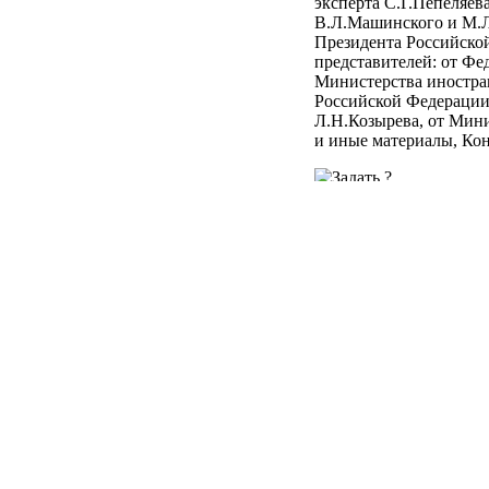
эксперта С.Г.Пепеляев
В.Л.Машинского и М.Л
Президента Российско
представителей: от Ф
Министерства иностра
Российской Федерации 
Л.Н.Козырева, от Мини
и иные материалы, Ко
1. В январе 1997 года
Хабаровского края с з
от 1 апреля 1993 года
закона от 29 ноября 1
Государственной гран
Оспариваемая статья в
контроля (часть перва
границу, с владельцев
и железнодорожного тр
определяться Правител
Соответствующие акты 