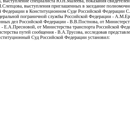
а, выступление специалиста Ю.Н.Малеева, показания свидетелей
.Слепцова, выступления приглашенных в заседание полномочно
й Федерации в Конституционном Суде Российской Федерации С
едеральной пограничной службы Российской Федерации - А.М.Ер
нных дел Российской Федерации - В.В.Постнова, от Министерс
- Е.А.Пресновой, от Министерства транспорта Российской Феде
стерства путей сообщения - В.А.Трусова, исследовав представ
нституционный Суд Российской Федерации установил:
 в Конституционный Суд Российской Федерации обратился глава
апросом о проверке конституционности статьи 11(1) Закона Рос
 "О Государственной границе Российской Федерации" в редакции
996 года "О внесении изменений и дополнений в Закон Российск
ице Российской Федерации".
водила сбор за пограничное оформление при осуществлении по
я), определяла его размеры, взимаемые с лиц, следующих через г
 транспортных средств и грузов за досмотр автомобильного, возд
анспорта, а также устанавливала, что порядок взимания сбора д
ьством Российской Федерации (часть вторая).
Правительством Российской Федерации изданы не были, в связ