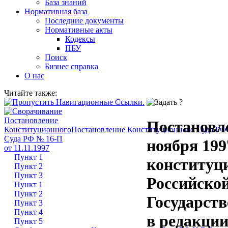
База знаний
Нормативная база
Последние документы
Нормативные акты
Кодексы
ПБУ
Поиск
Бизнес справка
О нас
Читайте также:
Постановле
Постановление Конституционного Суда РФ №
ноября 199
Пункт 1
конституци
Пункт 2
Пункт 3
Российской
Пункт 1
Пункт 2
Государст
Пункт 3
Пункт 4
в редакции
Пункт 5