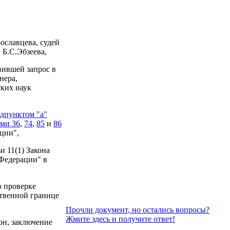
ославцева, судей
 Б.С.Эбзеева,
вившей запрос в
нера,
ких наук
дпунктом "а"
ями 36
,
74
,
85
и
86
ции",
и 11(1) Закона
 Федерации" в
о проверке
ственной границе
Прочли документ, но остались вопросы?
Жмите здесь и получите ответ!
он, заключение