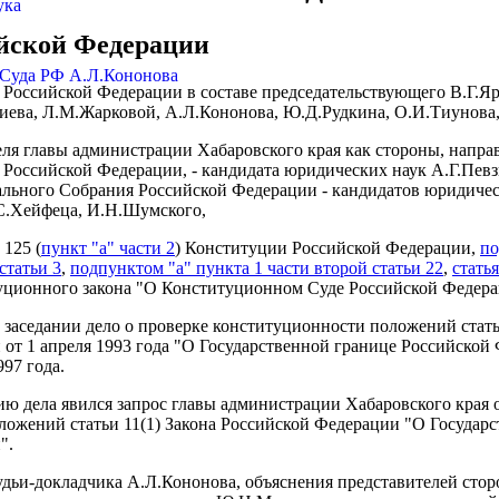
ука
йской Федерации
 Суда РФ А.Л.Кононова
Российской Федерации в составе председательствующего В.Г.Яр
иева, Л.М.Жарковой, А.Л.Кононова, Ю.Д.Рудкина, О.И.Тиунова,
еля главы администрации Хабаровского края как стороны, напра
Российской Федерации, - кандидата юридических наук А.Г.Певз
ального Собрания Российской Федерации - кандидатов юридичес
С.Хейфеца, И.Н.Шумского,
 125 (
пункт "а" части 2
) Конституции Российской Федерации,
по
статьи 3
,
подпунктом "а" пункта 1 части второй статьи 22
,
стать
уционного закона "О Конституционном Суде Российской Федера
 заседании дело о проверке конституционности положений стать
от 1 апреля 1993 года "О Государственной границе Российской
97 года.
ю дела явился запрос главы администрации Хабаровского края 
ожений статьи 11(1) Закона Российской Федерации "О Государ
".
дьи-докладчика А.Л.Кононова, объяснения представителей стор