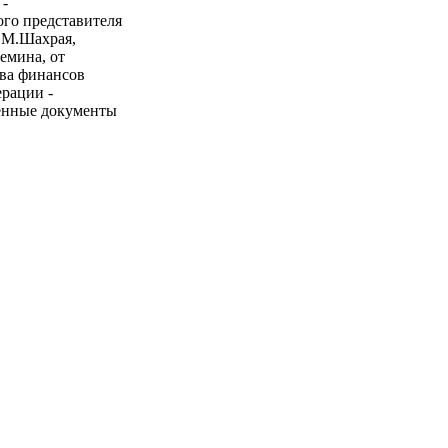
 -
го представителя
.М.Шахрая,
емина, от
тва финансов
рации -
ленные документы
 администрации
сийской Федерации
 Федерального
ой Федерации "О
граничного
осударственную
ушного, морского
олжен
и с чем