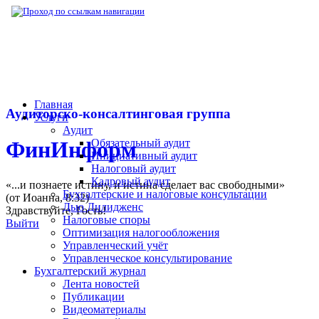
▶
Нормативная база
▶
Постановление Кон
Главная
Аудиторско-консалтинговая группа
Услуги
Аудит
Обязательный аудит
ФинИнформ
Инициативный аудит
Налоговый аудит
Кадровый аудит
«...и познаете истину, и истина сделает вас свободными»
Бухгалтерские и налоговые консультации
(от Иоанна, 8:32)
Дью Дилидженс
Здравствуйте,
Гость
!
Налоговые споры
Выйти
Оптимизация налогообложения
Управленческий учёт
Управленческое консультирование
Бухгалтерский журнал
Лента новостей
Публикации
Видеоматериалы