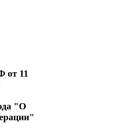
 от 11
е
ода "О
дерации"