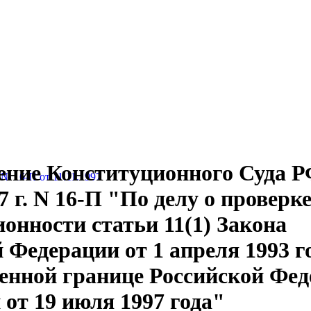
ние Конституционного Суда РФ
 16-П от 11.11.1997
7 г. N 16-П "По делу о проверк
онности статьи 11(1) Закона
 Федерации от 1 апреля 1993 г
венной границе Российской Фе
 от 19 июля 1997 года"