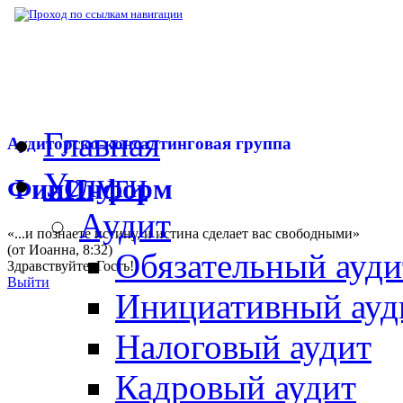
▶
Нормативная база
▶
Определение ВС РФ
Главная
Аудиторско-консалтинговая группа
Услуги
ФинИнформ
Аудит
«...и познаете истину, и истина сделает вас свободными»
(от Иоанна, 8:32)
Обязательный ауди
Здравствуйте,
Гость
!
Выйти
Инициативный ауд
Налоговый аудит
Кадровый аудит