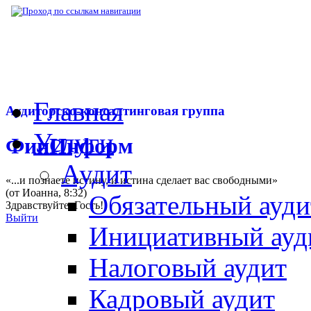
▶
Нормативная база
▶
Закон № 499-ФЗ от
Главная
Аудиторско-консалтинговая группа
Услуги
ФинИнформ
Аудит
«...и познаете истину, и истина сделает вас свободными»
(от Иоанна, 8:32)
Обязательный ауди
Здравствуйте,
Гость
!
Выйти
Инициативный ауд
Налоговый аудит
Кадровый аудит