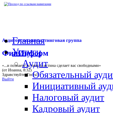
▶
Нормативная база
▶
Закон № 454-ФЗ от
Главная
Аудиторско-консалтинговая группа
Услуги
ФинИнформ
Аудит
«...и познаете истину, и истина сделает вас свободными»
(от Иоанна, 8:32)
Обязательный ауди
Здравствуйте,
Гость
!
Выйти
Инициативный ауд
Налоговый аудит
Кадровый аудит