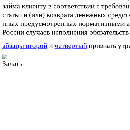
займа клиенту в соответствии с требова
статьи и (или) возврата денежных средств
иных предусмотренных нормативными а
России случаев исполнения обязательств
абзацы второй
и
четвертый
признать утр
г) дополнить пунктами 3.1 - 3.5 следую
"3.1. Если брокер оказывает услуги по 
поручений на совершение гражданско-пр
товарами, допущенными к организованн
числе с драгоценными металлами), и (ил