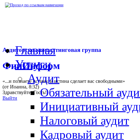
▶
Нормативная база
▶
Закон № 483-ФЗ от
Главная
Аудиторско-консалтинговая группа
Услуги
ФинИнформ
Аудит
«...и познаете истину, и истина сделает вас свободными»
(от Иоанна, 8:32)
Обязательный ауди
Здравствуйте,
Гость
!
Выйти
Инициативный ауд
Налоговый аудит
Кадровый аудит