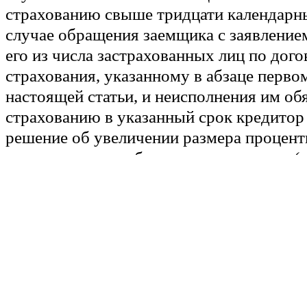
страхованию свыше тридцати календарны
случае обращения заемщика с заявление
его из числа застрахованных лиц по дог
страхования, указанному в абзаце первом
настоящей статьи, и неисполнения им об
страхованию в указанный срок кредитор
решение об увеличении размера процент
выданному потребительскому кредиту (з
процентной ставки, действовавшей на м
договора потребительского кредита (зай
потребительского кредита (займа) на со
(сумма, срок возврата потребительского 
условиях потребительского кредита (займ
обязательного заключения договора стра
выше процентной ставки по таким догов