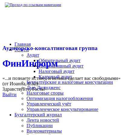
▶
Нормативная база
▶
Закон № 444-ФЗ от
Главная
Аудиторско-консалтинговая группа
Услуги
Аудит
Обязательный аудит
ФинИнформ
Инициативный аудит
Налоговый аудит
Кадровый аудит
«...и познаете истину, и истина сделает вас свободными»
Бухгалтерские и налоговые консультации
(от Иоанна, 8:32)
Дью Дилидженс
Здравствуйте,
Гость
!
Налоговые споры
Выйти
Оптимизация налогообложения
Управленческий учёт
Управленческое консультирование
Бухгалтерский журнал
Лента новостей
Публикации
Видеоматериалы