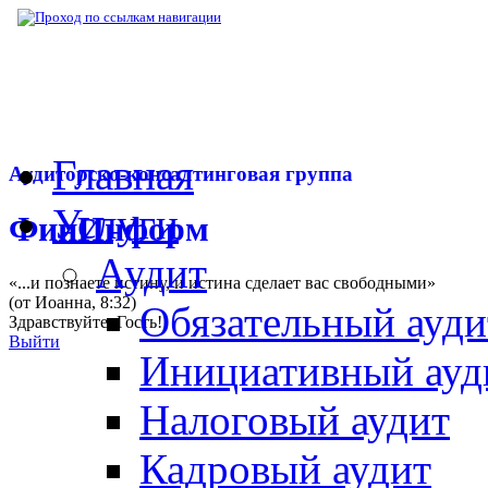
▶
Нормативная база
▶
Закон № 390-ФЗ от
Главная
Аудиторско-консалтинговая группа
Услуги
ФинИнформ
Аудит
«...и познаете истину, и истина сделает вас свободными»
(от Иоанна, 8:32)
Обязательный ауди
Здравствуйте,
Гость
!
Выйти
Инициативный ауд
Налоговый аудит
Кадровый аудит