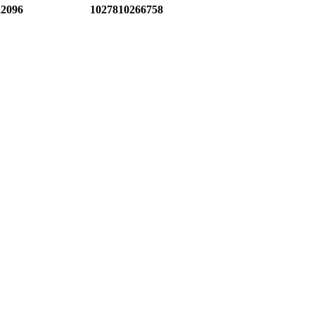
22096
1027810266758
ния:
87430
1197847067626
23210
1197746222926