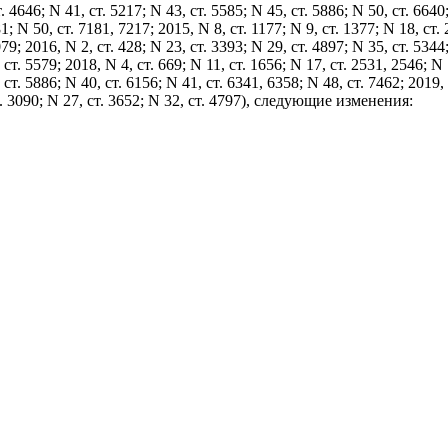
т. 4646; N 41, ст. 5217; N 43, ст. 5585; N 45, ст. 5886; N 50, ст. 6640
81; N 50, ст. 7181, 7217; 2015, N 8, ст. 1177; N 9, ст. 1377; N 18, ст.
079; 2016, N 2, ст. 428; N 23, ст. 3393; N 29, ст. 4897; N 35, ст. 5344
 ст. 5579; 2018, N 4, ст. 669; N 11, ст. 1656; N 17, ст. 2531, 2546; N 
 ст. 5886; N 40, ст. 6156; N 41, ст. 6341, 6358; N 48, ст. 7462; 2019, 
 ст. 3090; N 27, ст. 3652; N 32, ст. 4797), следующие изменения: