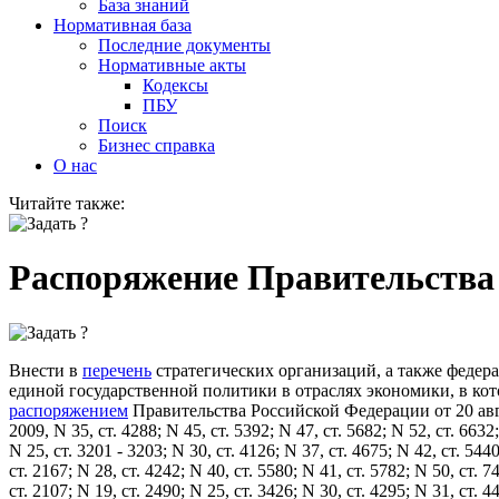
База знаний
Нормативная база
Последние документы
Нормативные акты
Кодексы
ПБУ
Поиск
Бизнес справка
О нас
Читайте также:
Распоряжение Правительства Р
Внести в
перечень
стратегических организаций, а также феде
единой государственной политики в отраслях экономики, в ко
распоряжением
Правительства Российской Федерации от 20 авг
2009, N 35, ст. 4288; N 45, ст. 5392; N 47, ст. 5682; N 52, ст. 6632;
N 25, ст. 3201 - 3203; N 30, ст. 4126; N 37, ст. 4675; N 42, ст. 544
ст. 2167; N 28, ст. 4242; N 40, ст. 5580; N 41, ст. 5782; N 50, ст. 74
ст. 2107; N 19, ст. 2490; N 25, ст. 3426; N 30, ст. 4295; N 31, ст. 4