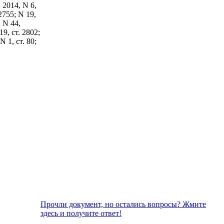
; 2014, N 6,
 2755; N 19,
; N 44,
19, ст. 2802;
N 1, ст. 80;
Прочли документ, но остались вопросы? Жмите
здесь и получите ответ!