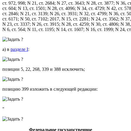
ст. 972, 998; N 21, ст. 2684; N 27, ст. 3643; N 28, ст. 3877; N 36, с
ст. 604; N 13, ст. 1501; N 28, ст. 4096; N 34, ст. 4729; N 42, ст. 57
ст. 2846; N 21, ст. 3139; N 26, ст. 3931; N 32, ст. 4799; N 36, ст. 5
ст. 6171; N 50, ст. 7102; 2017, N 15, ст. 2281; N 24, ст. 3562; N 37,
N 23, ст. 3337; N 26, ст. 3915; N 28, ст. 4259; N 30, ст. 4806; N 38,
N 6, ст. 564; N 11, ст. 1195; N 14, ст. 1607; N 16, ст. 1999; N 24,
а) в
разделе I
:
позиции 5, 22, 268, 339 и 388 исключить;
позицию 399 изложить в следующей редакции:
"
Федеральное государственное