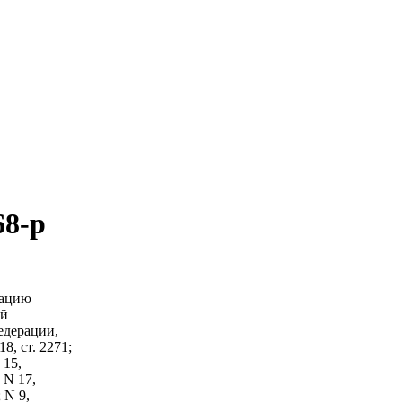
68-р
зацию
ый
едерации,
18, ст. 2271;
 15,
; N 17,
; N 9,