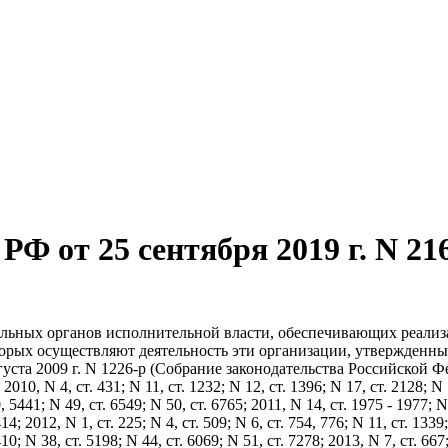
Ф от 25 сентября 2019 г. N 21
ральных органов исполнительной власти, обеспечивающих реали
торых осуществляют деятельность эти организации, утвержденн
уста 2009 г. N 1226-р (Собрание законодательства Российской Ф
 2010, N 4, ст. 431; N 11, ст. 1232; N 12, ст. 1396; N 17, ст. 2128; N 
0, 5441; N 49, ст. 6549; N 50, ст. 6765; 2011, N 14, ст. 1975 - 1977; N
14; 2012, N 1, ст. 225; N 4, ст. 509; N 6, ст. 754, 776; N 11, ст. 1339
410; N 38, ст. 5198; N 44, ст. 6069; N 51, ст. 7278; 2013, N 7, ст. 667