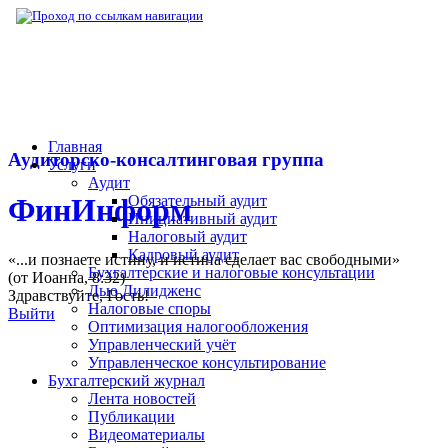
▶
Нормативная база
▶
Распоряжение Пра
Главная
Аудиторско-консалтинговая группа
Услуги
Аудит
Обязательный аудит
ФинИнформ
Инициативный аудит
Налоговый аудит
Кадровый аудит
«...и познаете истину, и истина сделает вас свободными»
Бухгалтерские и налоговые консультации
(от Иоанна, 8:32)
Дью Дилидженс
Здравствуйте,
Гость
!
Налоговые споры
Выйти
Оптимизация налогообложения
Управленческий учёт
Управленческое консультирование
Бухгалтерский журнал
Лента новостей
Публикации
Видеоматериалы