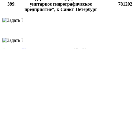
399.
унитарное гидрографическое
78120
предприятие*, г. Санкт-Петербург
б)
раздел III
дополнить позициями 85 - 89 следующего содержа
"
Акционерное общество "Аварийно-
85.
технический центр Росатома"*,
78026
г. Санкт-Петербург
Акционерное общество
86.
"Ведомственная охрана Росатома"*,
77344
г. Москва