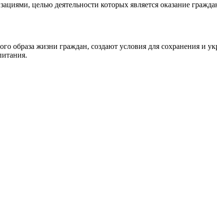
ациями, целью деятельности которых является оказание гражда
го образа жизни граждан, создают условия для сохранения и у
питания.
ународных спортивных объединений и могут устанавливать ста
ми нормативными правовыми актами Российской Федерации, фит
ований к квалификации работников с учетом особенностей вып
ой подготовке и физическому развитию;