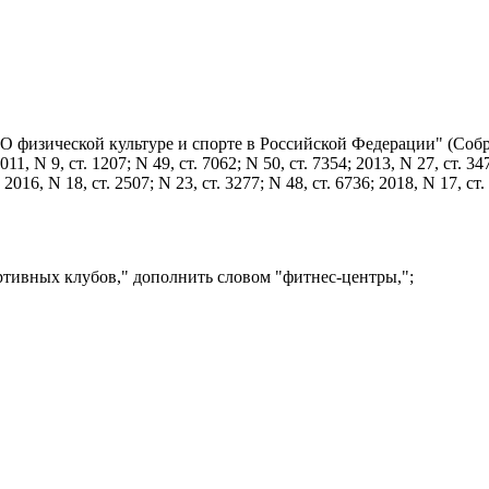
"О физической культуре и спорте в Российской Федерации" (Соб
, N 9, ст. 1207; N 49, ст. 7062; N 50, ст. 7354; 2013, N 27, ст. 34
; 2016, N 18, ст. 2507; N 23, ст. 3277; N 48, ст. 6736; 2018, N 17, ст.
ртивных клубов," дополнить словом "фитнес-центры,";