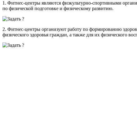
1. Фитнес-центры являются физкультурно-спортивными организ
по физической подготовке и физическому развитию.
2. Фитнес-центры организуют работу по формированию здорово
физического здоровья граждан, а также для их физического вос
3. Фитнес-центры могут быть членами общероссийских и межд
качества оказываемых ими услуг.
4. В случаях, предусмотренных федеральными законами, ины
обязаны применять профессиональные стандарты в части треб
работниками трудовых функций.
5. Фитнес-центры и их объединения вправе:
1) организовывать и оказывать гражданам услуги по физическ