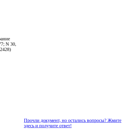
рание
77; N 30,
 2428)
Прочли документ, но остались вопросы? Жмите
здесь и получите ответ!