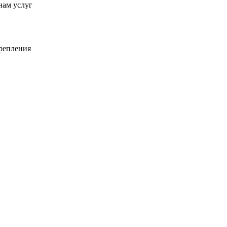
нам услуг
крепления
ндарты
нес-центры
олняемых