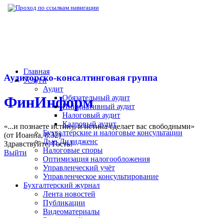
▶
Нормативная база
▶
Закон № 303-ФЗ от
Главная
Аудиторско-консалтинговая группа
Услуги
Аудит
Обязательный аудит
ФинИнформ
Инициативный аудит
Налоговый аудит
Кадровый аудит
«...и познаете истину, и истина сделает вас свободными»
Бухгалтерские и налоговые консультации
(от Иоанна, 8:32)
Дью Дилидженс
Здравствуйте,
Гость
!
Налоговые споры
Выйти
Оптимизация налогообложения
Управленческий учёт
Управленческое консультирование
Бухгалтерский журнал
Лента новостей
Публикации
Видеоматериалы