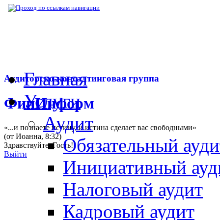
▶
Нормативная база
▶
Закон № 328-ФЗ от
Главная
Аудиторско-консалтинговая группа
Услуги
ФинИнформ
Аудит
«...и познаете истину, и истина сделает вас свободными»
(от Иоанна, 8:32)
Обязательный ауди
Здравствуйте,
Гость
!
Выйти
Инициативный ауд
Налоговый аудит
Кадровый аудит