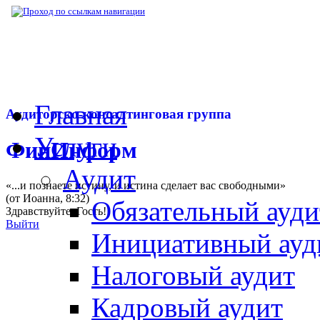
▶
Нормативная база
▶
Постановление Пра
Главная
Аудиторско-консалтинговая группа
Услуги
ФинИнформ
Аудит
«...и познаете истину, и истина сделает вас свободными»
(от Иоанна, 8:32)
Обязательный ауди
Здравствуйте,
Гость
!
Выйти
Инициативный ауд
Налоговый аудит
Кадровый аудит