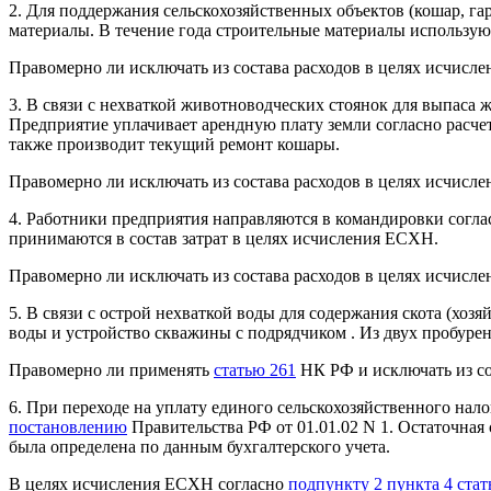
2. Для поддержания сельскохозяйственных объектов (кошар, га
материалы. В течение года строительные материалы использую
Правомерно ли исключать из состава расходов в целях исчис
3. В связи с нехваткой животноводческих стоянок для выпаса
Предприятие уплачивает арендную плату земли согласно расче
также производит текущий ремонт кошары.
Правомерно ли исключать из состава расходов в целях исчисл
4. Работники предприятия направляются в командировки согл
принимаются в состав затрат в целях исчисления ЕСХН.
Правомерно ли исключать из состава расходов в целях исчисле
5. В связи с острой нехваткой воды для содержания скота (хоз
воды и устройство скважины с подрядчиком . Из двух пробуре
Правомерно ли применять
статью 261
НК РФ и исключать из со
6. При переходе на уплату единого сельскохозяйственного нал
постановлению
Правительства РФ от 01.01.02 N 1. Остаточная 
была определена по данным бухгалтерского учета.
В целях исчисления ЕСХН согласно
подпункту 2 пункта 4 стат