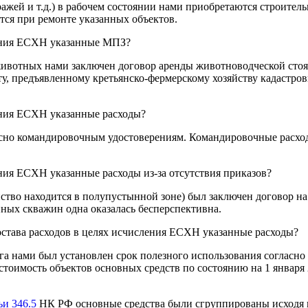
ражей и т.д.) в рабочем состоянии нами приобретаются строител
тся при ремонте указанных объектов.
ления ЕСХН указанные МПЗ?
 животных нами заключен договор аренды животноводческой сто
ту, предъявленному кретьянско-фермерскому хозяйству кадастро
ения ЕСХН указанные расходы?
асно командировочным удостоверениям. Командировочные расхо
ния ЕСХН указанные расходы из-за отсутствия приказов?
яйство находится в полупустынной зоне) был заключен договор на
нных скважин одна оказалась бесперспективна.
става расходов в целях исчисления ЕСХН указанные расходы?
ога нами был установлен срок полезного использования согласно
стоимость объектов основных средств по состоянию на 1 января 
ьи 346.5
НК РФ основные средства были сгруппированы исходя 