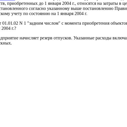
в, приобретенных до 1 января 2004 г., относятся на затраты в ц
установленного согласно указанному выше постановлению Прави
кому учету по состоянию на 1 января 2004 г.
 01.01.02 N 1 "задним числом" с момента приобретения объект
2004 г.?
редприятие начисляет резерв отпусков. Указанные расходы включа
скных.
ления ЕСХН указанных затрат на том основании, что
главой 26.1
рассмотрел письмо от 04.05.2008 N 5/7 о порядке учета расход
скохозяйственных товаропроизводителей (единый сельхозналог)
т следующее.
о кодекса Российской Федерации (далее - Кодекс) организации,
нных товаропроизводителей, при определении налоговой базы 
х средств.
асходы на приобретение основных средств, учитываемые в поряд
ются в последний день отчетного (налогового) периода и учиты
 осуществлении предпринимательской деятельности.
став основных средств включаются объекты, признаваемые амо