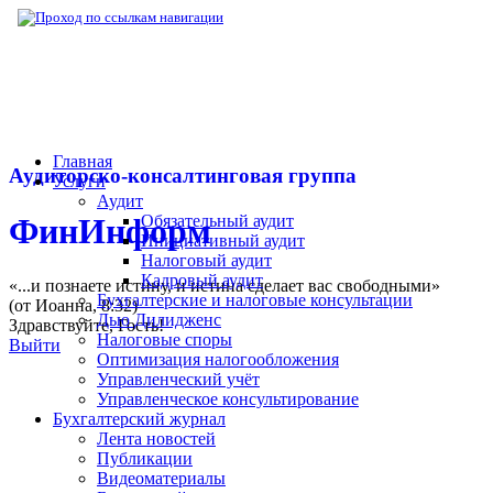
▶
Нормативная база
▶
Письмо Минфина РФ
Главная
Аудиторско-консалтинговая группа
Услуги
Аудит
Обязательный аудит
ФинИнформ
Инициативный аудит
Налоговый аудит
Кадровый аудит
«...и познаете истину, и истина сделает вас свободными»
Бухгалтерские и налоговые консультации
(от Иоанна, 8:32)
Дью Дилидженс
Здравствуйте,
Гость
!
Налоговые споры
Выйти
Оптимизация налогообложения
Управленческий учёт
Управленческое консультирование
Бухгалтерский журнал
Лента новостей
Публикации
Видеоматериалы