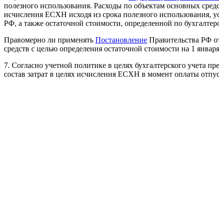
полезного использования. Расходы по объектам основных средст
исчисления ЕСХН исходя из срока полезного использования, 
РФ, а также остаточной стоимости, определенной по бухгалтерс
Правомерно ли применять
Постановление
Правительства РФ от
средств с целью определения остаточной стоимости на 1 января 
7. Согласно учетной политике в целях бухгалтерского учета п
состав затрат в целях исчисления ЕСХН в момент оплаты отпу
Правомерно ли исключение из состава расходов в целях исчис
предусмотрен "кассовый" метод определения расходов?
Ответ:
Департамент налоговой и таможенно-тарифной политики 
организацией, применяющей систему налогообложения для сель
вопросам, относящимся к компетенции Департамента, сообщае
В соответствии с
подпунктом 1 пункта 2 статьи 346.5
Налоговог
применяющие систему налогообложения для сельскохозяйстве
расходы на приобретение, сооружение и изготовление основны
Согласно
абзацу 6 подпункта 2 пункта 5 статьи 346.5
Кодекса р
предусмотренном
пунктом 4
названной статьи Кодекса, отража
только по оплаченным основным средствам, используемым при
Согласно
подпункту 2 пункта 4
названной статьи Кодекса в со