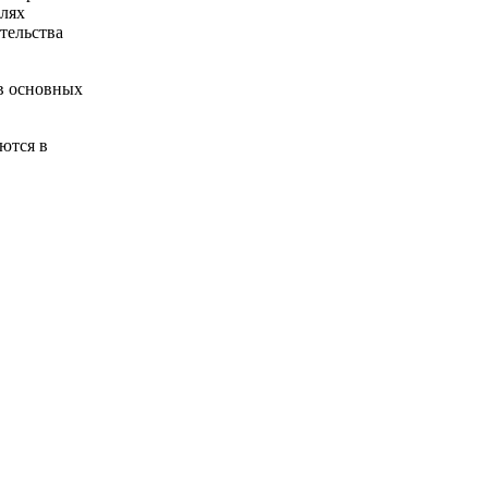
елях
тельства
ов основных
ются в
НК РФ
ов
, и по
учитывают
ке,
ваются
ртизируемым