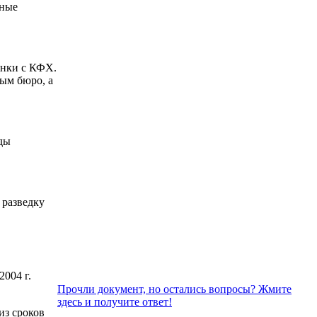
ьные
янки с КФХ.
вым бюро, а
ды
 разведку
2004 г.
Прочли документ, но остались вопросы? Жмите
здесь и получите ответ!
из сроков