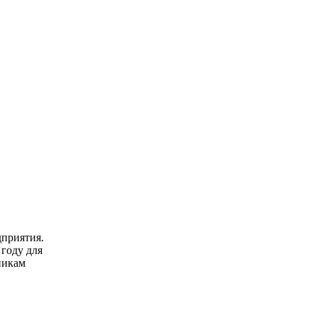
дприятия.
году для
никам