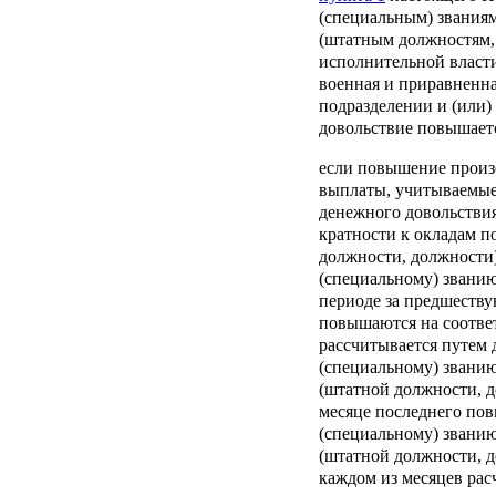
(специальным) званиям
(штатным должностям,
исполнительной власти
военная и приравненна
подразделении и (или)
довольствие повышает
если повышение произ
выплаты, учитываемые
денежного довольствия
кратности к окладам п
должности, должности)
(специальному) званию
периоде за предшеств
повышаются на соотве
рассчитывается путем 
(специальному) званию
(штатной должности, д
месяце последнего пов
(специальному) званию
(штатной должности, д
каждом из месяцев рас