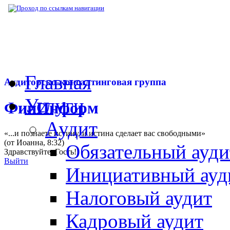
▶
Нормативная база
▶
Положение об исчи
Главная
Аудиторско-консалтинговая группа
Услуги
ФинИнформ
Аудит
«...и познаете истину, и истина сделает вас свободными»
(от Иоанна, 8:32)
Обязательный ауди
Здравствуйте,
Гость
!
Выйти
Инициативный ауд
Налоговый аудит
Кадровый аудит