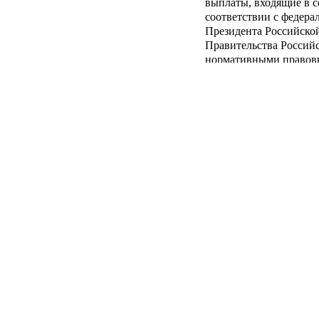
выплаты, входящие в с
соответствии с федера
Президента Российско
Правительства Россий
нормативными правов
на момент убытия в от
В случае если в перио
произошло повышение 
(специальным) званиям
(штатным должностям,
по воинским (специаль
присвоением очередног
а также увеличение и
изменения учитываютс
повышения (увеличени