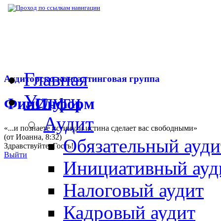
▶
Нормативная база
▶
Письмо Минфина РФ
Главная
Аудиторско-консалтинговая группа
Услуги
ФинИнформ
Аудит
«...и познаете истину, и истина сделает вас свободными»
(от Иоанна, 8:32)
Обязательный ауди
Здравствуйте,
Гость
!
Выйти
Инициативный ауд
Налоговый аудит
Кадровый аудит