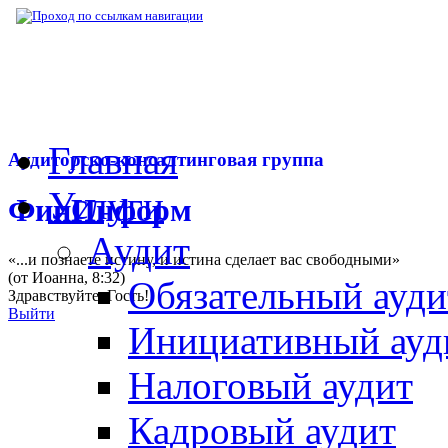
▶
Нормативная база
▶
Письмо Минфина РФ
Главная
Аудиторско-консалтинговая группа
Услуги
ФинИнформ
Аудит
«...и познаете истину, и истина сделает вас свободными»
(от Иоанна, 8:32)
Обязательный ауди
Здравствуйте,
Гость
!
Выйти
Инициативный ауд
Налоговый аудит
Кадровый аудит