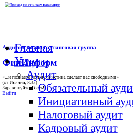
▶
Нормативная база
▶
Постановление Пре
Главная
Аудиторско-консалтинговая группа
Услуги
ФинИнформ
Аудит
«...и познаете истину, и истина сделает вас свободными»
(от Иоанна, 8:32)
Обязательный ауди
Здравствуйте,
Гость
!
Выйти
Инициативный ауд
Налоговый аудит
Кадровый аудит