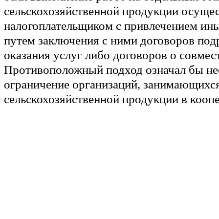
сельскохозяйственной продукции осущес
налогоплательщиком с привлечением ин
путем заключения с ними договоров под
оказания услуг либо договоров о совмес
Противоположный подход означал бы не
ограничение организаций, занимающихс
сельскохозяйственной продукции в кооп
лицами, в праве на применение специаль
режима.
Однако в рассматриваемом деле с учето
обстоятельств вывод судов о применимо
правовой позиции является необоснова
Из материалов дела усматривается, что 2
государственное предприятие "Уйская г