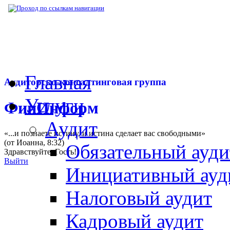
▶
Нормативная база
▶
Письмо Минфина РФ
Главная
Аудиторско-консалтинговая группа
Услуги
ФинИнформ
Аудит
«...и познаете истину, и истина сделает вас свободными»
(от Иоанна, 8:32)
Обязательный ауди
Здравствуйте,
Гость
!
Выйти
Инициативный ауд
Налоговый аудит
Кадровый аудит