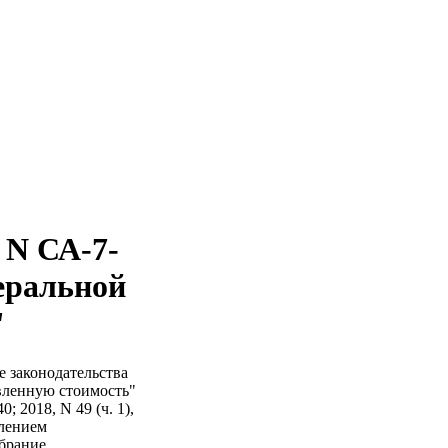
 N СА-7-
еральной
"
 законодательства
вленную стоимость"
 2018, N 49 (ч. 1),
влением
обрание