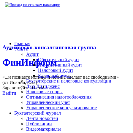
▶
Нормативная база
▶
Приказ ФНС РФ № 
Главная
Аудиторско-консалтинговая группа
Услуги
Аудит
Обязательный аудит
ФинИнформ
Инициативный аудит
Налоговый аудит
Кадровый аудит
«...и познаете истину, и истина сделает вас свободными»
Бухгалтерские и налоговые консультации
(от Иоанна, 8:32)
Дью Дилидженс
Здравствуйте,
Гость
!
Налоговые споры
Выйти
Оптимизация налогообложения
Управленческий учёт
Управленческое консультирование
Бухгалтерский журнал
Лента новостей
Публикации
Видеоматериалы