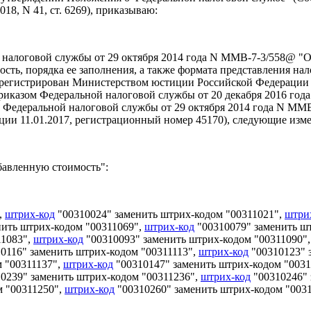
018, N 41, ст. 6269), приказываю:
налоговой службы от 29 октября 2014 года N ММВ-7-3/558@ "
сть, порядка ее заполнения, а также формата представления на
зарегистрирован Министерством юстиции Российской Федерации 
риказом Федеральной налоговой службы от 20 декабря 2016 го
 Федеральной налоговой службы от 29 октября 2014 года N ММ
ии 11.01.2017, регистрационный номер 45170), следующие изм
бавленную стоимость":
,
штрих-код
"00310024" заменить штрих-кодом "00311021",
штри
нить штрих-кодом "00311069",
штрих-код
"00310079" заменить ш
11083",
штрих-код
"00310093" заменить штрих-кодом "00311090"
0116" заменить штрих-кодом "00311113",
штрих-код
"00310123" 
 "00311137",
штрих-код
"00310147" заменить штрих-кодом "0031
0239" заменить штрих-кодом "00311236",
штрих-код
"00310246" 
м "00311250",
штрих-код
"00310260" заменить штрих-кодом "003