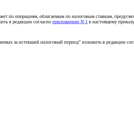
джет по операциям, облагаемым по налоговым ставкам, предусм
жить в редакции согласно
приложению N 1
к настоящему приказу
жаемых за истекший налоговый период" изложить в редакции со
олнительных листов книги продаж" изложить в редакции соглас
ции по налогу на добавленную стоимость" (далее - Порядок) вн
риложению N 5
к настоящему приказу.