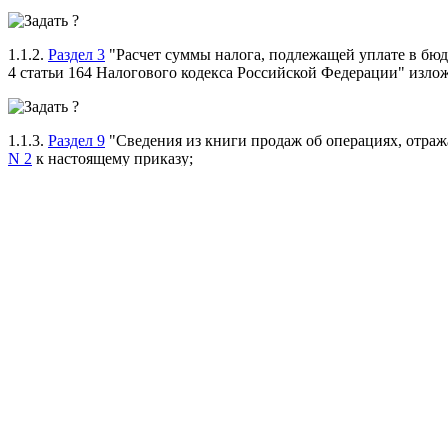
1.1.2.
Раздел 3
"Расчет суммы налога, подлежащей уплате в бю
4 статьи 164 Налогового кодекса Российской Федерации" изло
1.1.3.
Раздел 9
"Сведения из книги продаж об операциях, отра
N 2
к настоящему приказу;
1.1.4.
Приложение 1
к разделу 9 декларации "Сведения из доп
настоящему приказу;
1.2. В
приложение N 2
"Порядок заполнения налоговой деклара
согласно
приложению N 4
к настоящему приказу.
1.3. В
приложение N 1
к Порядку внести изменения согласно
п