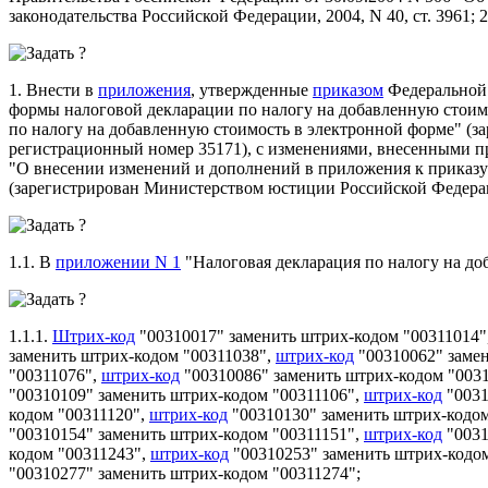
законодательства Российской Федерации, 2004, N 40, ст. 3961; 2
1. Внести в
приложения
, утвержденные
приказом
Федеральной 
формы налоговой декларации по налогу на добавленную стоимо
по налогу на добавленную стоимость в электронной форме" (
регистрационный номер 35171), с изменениями, внесенными п
"О внесении изменений и дополнений в приложения к приказу
(зарегистрирован Министерством юстиции Российской Федерац
1.1. В
приложении N 1
"Налоговая декларация по налогу на до
1.1.1.
Штрих-код
"00310017" заменить штрих-кодом "00311014"
заменить штрих-кодом "00311038",
штрих-код
"00310062" заме
"00311076",
штрих-код
"00310086" заменить штрих-кодом "003
"00310109" заменить штрих-кодом "00311106",
штрих-код
"0031
кодом "00311120",
штрих-код
"00310130" заменить штрих-кодом
"00310154" заменить штрих-кодом "00311151",
штрих-код
"0031
кодом "00311243",
штрих-код
"00310253" заменить штрих-кодо
"00310277" заменить штрих-кодом "00311274";