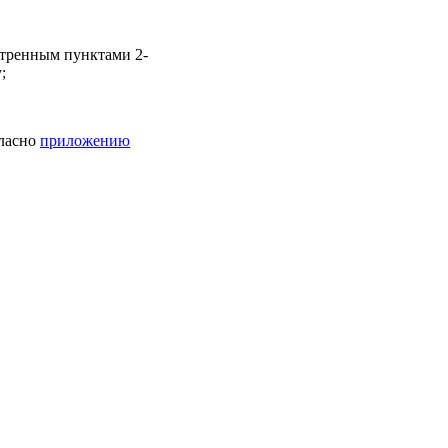
отренным пунктами 2-
;
гласно
приложению
но
приложению N 3
к
ести изменения