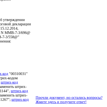
Об утверждении
логовой декларации
15.12.2014,
да N ММВ-7-3/696@
В-7-3/558@"
енения:
х-код
"00310031"
трих-кодом
,
штрих-код
заменить штрих-
1144",
штрих-код
заменить штрих-
Прочли документ, но остались вопросы?
11267";
штрих-код
Жмите здесь и получите ответ!