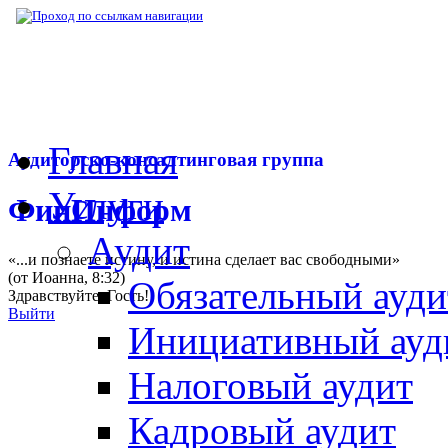
▶
Бухгалтерский журнал
▶
Публикации
▶
Главная
Аудиторско-консалтинговая группа
Услуги
ФинИнформ
Аудит
«...и познаете истину, и истина сделает вас свободными»
(от Иоанна, 8:32)
Обязательный ауди
Здравствуйте,
Гость
!
Выйти
Инициативный ауд
Налоговый аудит
Кадровый аудит