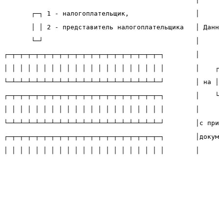
       ┌─┐ 1 - налогоплательщик,                 │     
       │ │ 2 - представитель налогоплательщика   │ Данн
       └─┘                                       │     
┌─┬─┬─┬─┬─┬─┬─┬─┬─┬─┬─┬─┬─┬─┬─┬─┬─┬─┬─┬─┐        │
│ │ │ │ │ │ │ │ │ │ │ │ │ │ │ │ │ │ │ │ │        │    ┌
└─┴─┴─┴─┴─┴─┴─┴─┴─┴─┴─┴─┴─┴─┴─┴─┴─┴─┴─┴─┘        │ на │
┌─┬─┬─┬─┬─┬─┬─┬─┬─┬─┬─┬─┬─┬─┬─┬─┬─┬─┬─┬─┐        │    └
│ │ │ │ │ │ │ │ │ │ │ │ │ │ │ │ │ │ │ │ │        │
└─┴─┴─┴─┴─┴─┴─┴─┴─┴─┴─┴─┴─┴─┴─┴─┴─┴─┴─┴─┘        │с при
┌─┬─┬─┬─┬─┬─┬─┬─┬─┬─┬─┬─┬─┬─┬─┬─┬─┬─┬─┬─┐        │докум
│ │ │ │ │ │ │ │ │ │ │ │ │ │ │ │ │ │ │ │ │        │     
└─┴─┴─┴─┴─┴─┴─┴─┴─┴─┴─┴─┴─┴─┴─┴─┴─┴─┴─┴─┘        │
  (фамилия, имя, отчество
*
 полностью)            │
┌─┬─┬─┬─┬─┬─┬─┬─┬─┬─┬─┬─┬─┬─┬─┬─┬─┬─┬─┬─┐        │Дата 
│ │ │ │ │ │ │ │ │ │ │ │ │ │ │ │ │ │ │ │ │        │декла
└─┴─┴─┴─┴─┴─┴─┴─┴─┴─┴─┴─┴─┴─┴─┴─┴─┴─┴─┴─┘        │     