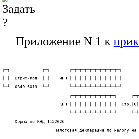
Приложение N 1 к
прик
┌─┐             ┌─┐        ┌─┬─┬─┬─┬─┬─┬─┬─┬─┬─┐
│ │  Штрих-код  │ │    ИНН │ │ │ │ │ │ │ │ │ │ │
└─┘  0840 6019  └─┘        └─┴─┴─┴─┴─┴─┴─┴─┴─┴─┘
                           ┌─┬─┬─┬─┬─┬─┬─┬─┬─┐      ┌─┬
                       КПП │ │ │ │ │ │ │ │ │ │  Стр.│0│
                           └─┴─┴─┴─┴─┴─┴─┴─┴─┘      └─┴
     Форма по КНД 1152026
Налоговая декларация по налогу на 
                    ┌─┬─┬─┐                           