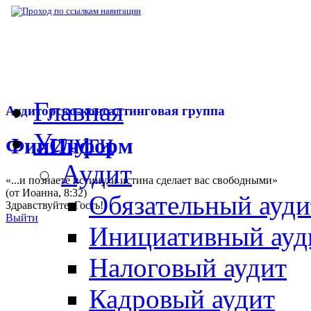
▶
Нормативная база
▶
Приказ ФНС РФ № 
Главная
Аудиторско-консалтинговая группа
Услуги
ФинИнформ
Аудит
«...и познаете истину, и истина сделает вас свободными»
(от Иоанна, 8:32)
Обязательный ауди
Здравствуйте,
Гость
!
Выйти
Инициативный ауд
Налоговый аудит
Кадровый аудит