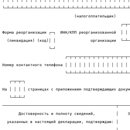
└─┴─┴─┴─┴─┴─┴─┴─┴─┴─┴─┴─┴─┴─┴─┴─┴─┴─┴─┴─┴─┴─┴─┴─┴─┴─┴─┴
                               (налогоплательщик)
                                                   ┌─┬─
Форма реорганизации ┌─┐  ИНН/КПП реорганизованной  │ │ 
  (ликвидация) (код)│ │               организации  └─┴─
                    └─┘
                           ┌─┬─┬─┬─┬─┬─┬─┬─┬─┬─┬─┬─┬─┬─
Номер контактного телефона │ │ │ │ │ │ │ │ │ │ │ │ │ │ 
                           └─┴─┴─┴─┴─┴─┴─┴─┴─┴─┴─┴─┴─┴─
   ┌─┬─┬─┐                                             
На │ │ │ │ страницах с приложением подтверждающих докум
   └─┴─┴─┘                                             
─────────────────────────────────────────────────┬────
       Достоверность и полноту сведений,         │    З
  указанных в настоящей декларации, подтверждаю: │
                                                 │     