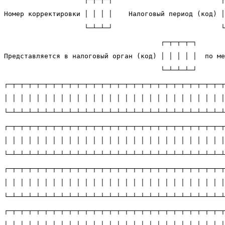
Номер корректировки │ │ │ │    Налоговый период (код) 
                    └─┴─┴─┘                           
                                       ┌─┬─┬─┬─┐       
Представляется в налоговый орган (код) │ │ │ │ │  по ме
                                       └─┴─┴─┴─┘       
┌─┬─┬─┬─┬─┬─┬─┬─┬─┬─┬─┬─┬─┬─┬─┬─┬─┬─┬─┬─┬─┬─┬─┬─┬─┬─┬─┬
│ │ │ │ │ │ │ │ │ │ │ │ │ │ │ │ │ │ │ │ │ │ │ │ │ │ │ │
└─┴─┴─┴─┴─┴─┴─┴─┴─┴─┴─┴─┴─┴─┴─┴─┴─┴─┴─┴─┴─┴─┴─┴─┴─┴─┴─┴
┌─┬─┬─┬─┬─┬─┬─┬─┬─┬─┬─┬─┬─┬─┬─┬─┬─┬─┬─┬─┬─┬─┬─┬─┬─┬─┬─┬
│ │ │ │ │ │ │ │ │ │ │ │ │ │ │ │ │ │ │ │ │ │ │ │ │ │ │ │
└─┴─┴─┴─┴─┴─┴─┴─┴─┴─┴─┴─┴─┴─┴─┴─┴─┴─┴─┴─┴─┴─┴─┴─┴─┴─┴─┴
┌─┬─┬─┬─┬─┬─┬─┬─┬─┬─┬─┬─┬─┬─┬─┬─┬─┬─┬─┬─┬─┬─┬─┬─┬─┬─┬─┬
│ │ │ │ │ │ │ │ │ │ │ │ │ │ │ │ │ │ │ │ │ │ │ │ │ │ │ │
└─┴─┴─┴─┴─┴─┴─┴─┴─┴─┴─┴─┴─┴─┴─┴─┴─┴─┴─┴─┴─┴─┴─┴─┴─┴─┴─┴
┌─┬─┬─┬─┬─┬─┬─┬─┬─┬─┬─┬─┬─┬─┬─┬─┬─┬─┬─┬─┬─┬─┬─┬─┬─┬─┬─┬
│ │ │ │ │ │ │ │ │ │ │ │ │ │ │ │ │ │ │ │ │ │ │ │ │ │ │ │