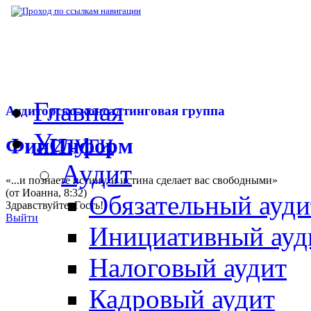
▶
Бухгалтерский журнал
▶
Публикации
▶
Главная
Аудиторско-консалтинговая группа
Услуги
ФинИнформ
Аудит
«...и познаете истину, и истина сделает вас свободными»
(от Иоанна, 8:32)
Обязательный ауди
Здравствуйте,
Гость
!
Выйти
Инициативный ауд
Налоговый аудит
Кадровый аудит