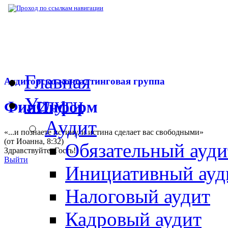
▶
Нормативная база
▶
Постановление Фед
Главная
Аудиторско-консалтинговая группа
Услуги
ФинИнформ
Аудит
«...и познаете истину, и истина сделает вас свободными»
(от Иоанна, 8:32)
Обязательный ауди
Здравствуйте,
Гость
!
Выйти
Инициативный ауд
Налоговый аудит
Кадровый аудит