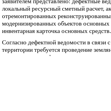
заявителем представлено: дефектные ве
локальный ресурсный сметный расчет, ак
отремонтированных реконструированны
модернизированных объектов основных 
инвентарная карточка основных средств.
Согласно дефектной ведомости в связи 
территории требуется проведение земля
отводом воды от фундаментов и его защи
дополнительные устройства вместо поду
песчано-гравийную смесь, щебень и бето
арматур в опалубку. В представленных с
актах выполненных работ при ремонте 
предусмотрены также работы по укладке
полиэтиленовых труб и фасонных частей
металлических поверхностей эмалью.