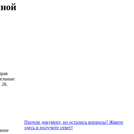
нной
прав
дельные
 28,
Прочли документ, но остались вопросы? Жмите
здесь и получите ответ!
ание