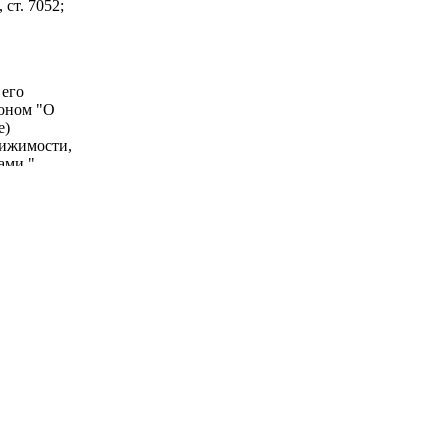
 ст. 7052;
 его
коном "О
е)
вижимости,
ами.".
по защите
 в
оговор
аче жилого
надлежащее