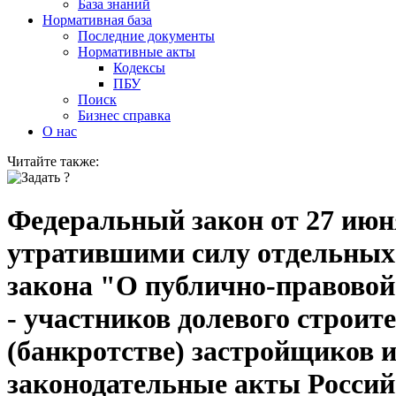
База знаний
Нормативная база
Последние документы
Нормативные акты
Кодексы
ПБУ
Поиск
Бизнес справка
О нас
Читайте также:
Федеральный закон от 27 июня
утратившими силу отдельных 
закона "О публично-правовой
- участников долевого строит
(банкротстве) застройщиков и
законодательные акты Россий