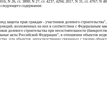
, N 26, ст. 3890; N 27, ст. 4237, 4294; 2017, N 31, ст. 4767; N 48,
14 следующего содержания:
нд защиты прав граждан - участников долевого строительства",
ункций, возложенных на них в соответствии с Федеральным за
ков долевого строительства при несостоятельности (банкротств
ельные акты Российской Федерации", в отношении объектов нед
тве, или объектов, непосредственно связанных с такими объект
официального опубликования.
т 29 июля 2017 года N 218-ФЗ "О публично-правовой компании 
оятельности (банкротстве) застройщиков и о внесении изменений
учета изменений, внесенных настоящим Федеральным законом, д
сполнение или ненадлежащее исполнение обязательств по перед
 - договор страхования) либо договор поручительства банка за 