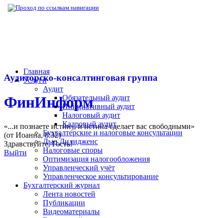
▶
Нормативная база
▶
Закон № 153-ФЗ от
Главная
Аудиторско-консалтинговая группа
Услуги
Аудит
Обязательный аудит
ФинИнформ
Инициативный аудит
Налоговый аудит
Кадровый аудит
«...и познаете истину, и истина сделает вас свободными»
Бухгалтерские и налоговые консультации
(от Иоанна, 8:32)
Дью Дилидженс
Здравствуйте,
Гость
!
Налоговые споры
Выйти
Оптимизация налогообложения
Управленческий учёт
Управленческое консультирование
Бухгалтерский журнал
Лента новостей
Публикации
Видеоматериалы