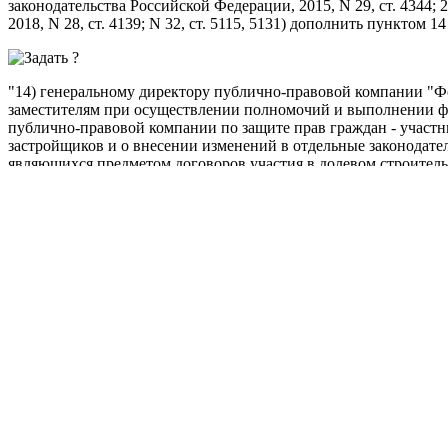
законодательства Российской Федерации, 2015, N 29, ст. 4344; 2016
2018, N 28, ст. 4139; N 32, ст. 5115, 5131) дополнить пунктом 
"14) генеральному директору публично-правовой компании "Фо
заместителям при осуществлении полномочий и выполнении ф
публично-правовой компании по защите прав граждан - участни
застройщиков и о внесении изменений в отдельные законодат
являющихся предметом договоров участия в долевом строительс
Статья 3
1. Настоящий Федеральный закон вступает в силу со дня его 
2. Предусмотренные
частью 8 статьи 25
Федерального закона о
прав граждан - участников долевого строительства при несост
отдельные законодательные акты Российской Федерации" без 
страхования гражданской ответственности застройщика за неи
помещения по договору участия в долевом строительстве (далее