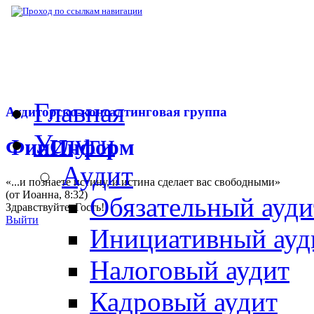
▶
Нормативная база
▶
Письмо Минтруда 
Главная
Аудиторско-консалтинговая группа
Услуги
ФинИнформ
Аудит
«...и познаете истину, и истина сделает вас свободными»
(от Иоанна, 8:32)
Обязательный ауди
Здравствуйте,
Гость
!
Выйти
Инициативный ауд
Налоговый аудит
Кадровый аудит