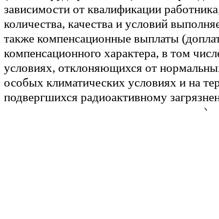
зависимости от квалификации работника
количества, качества и условий выполня
также компенсационные выплаты (допла
компенсационного характера, в том числе
условиях, отклоняющихся от нормальных
особых климатических условиях и на те
подвергшихся радиоактивному загрязне
выплаты компенсационного характера) 
выплаты (доплаты и надбавки стимулиру
премии и иные поощрительные выплаты)
Таким образом, трудовым законодательс
установление окладов (тарифных ставок)
частей заработной платы работников в 
МРОТ при условии, что заработная плат