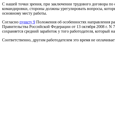
С нашей точки зрения, при заключении трудового договора по с
командировки, стороны должны урегулировать вопросы, котор
основному месту работы.
Согласно
пункту 9
Положения об особенностях направления р
Правительства Российской Федерации от 13 октября 2008 г. N 
сохраняется средний заработок у того работодателя, который н
Соответственно, другим работодателем это время не оплачивает
С учетом изложенного считаем, что в случае если работника н
совместительству работник может написать заявление о предос
В соответствии с
частью 1 статьи 192
Кодекса работодатель име
увольнение по соответствующим основаниям) за совершение 
проступком является неисполнение или ненадлежащее исполнен
Порядок применения дисциплинарных взысканий регулируетс
Часть 4 статьи 192
устанавливает требование, что при наложе
проступка и обстоятельства, при которых он был совершен.
Работодатель обладает достаточными экономическими и орган
удовлетворения своих интересов во взаимоотношениях с работ
иным нормативным правовым актам.