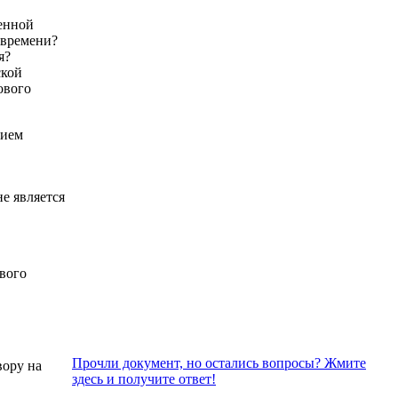
венной
 времени?
я?
ской
ового
нием
не является
вого
Прочли документ, но остались вопросы? Жмите
вору на
здесь и получите ответ!