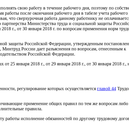
ыполнять свою работу в течение рабочего дня, поэтому по собст
я работы после окончания рабочего дня в табеле учета рабочего
ая, что сверхурочная работа данному работнику не оплачиваетс
о партнерства Министерства труда и социальной защиты Россий
я 2018 г., от 30 января 2018 г. по вопросам применения норм труд
льной защиты Российской Федерации, утвержденным постановле
, Минтруд России дает разъяснения по вопросам, отнесенным к
нодательством Российской Федерации.
25 января 2018 г., от 29 января 2018 г., от 30 января 2018 г., 
бенности, регулирование которых осуществляется
главой 44
Трудо
аничивающие применение общих правил по тем же вопросам либо
олнительные правила.
ту работы исполнение обязанностей по другому трудовому дого