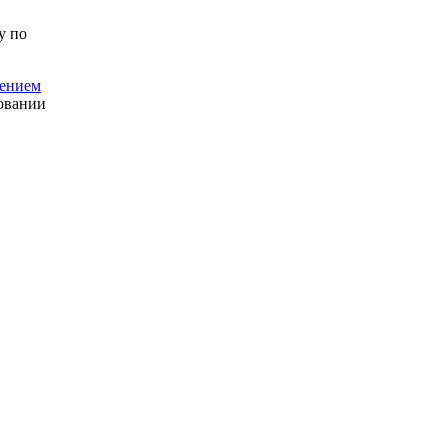
у по
лением
ровании
оте по
овор;
ным
анностей.
овершенного
го
ам или