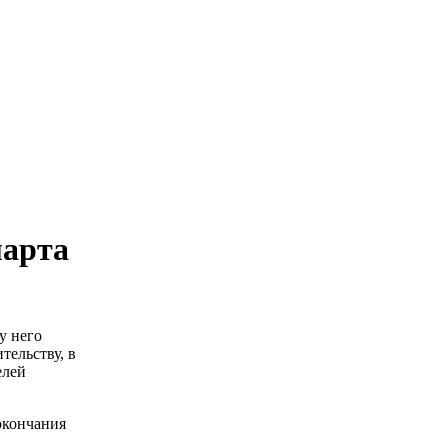
марта
у него
тельству, в
елей
окончания