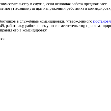
овместительству в случае, если основная работа предполагает
ые могут возникнуть при направлении работника в командировк
аботников в служебные командировки, утвержденного
постанов
749, работнику, работающему по совместительству, при команди
аправил его в командировку.
ся.
аправляют в командировку по основному месту работы, то на раб
тавлении отпуска без сохранения заработной платы.
ет право применить дисциплинарное взыскание (замечание; выг
работником дисциплинарного проступка. При этом дисциплинар
ие работником по его вине возложенных на него трудовых обяз
я
статьей 193
Кодекса.
нии дисциплинарного взыскания должны учитываться тяжесть с
изационно-управленческими возможностями для самостоятельно
никами в случае действий работника, не соответствующих закон