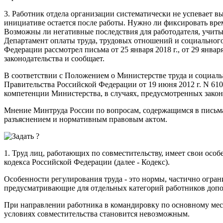
3. Работник отдела организации систематически не успевает в
инициативе остается после работы. Нужно ли фиксировать врем
Возможны ли негативные последствия для работодателя, учитыв
Департамент оплаты труда, трудовых отношений и социальног
Федерации рассмотрел письма от 25 января 2018 г., от 29 январ
законодательства и сообщает.
В соответствии с Положением о Министерстве труда и социа
Правительства Российской Федерации от 19 июня 2012 г. N 610
компетенции Министерства, в случаях, предусмотренных зако
Мнение Минтруда России по вопросам, содержащимся в письмах от 
разъяснением и нормативным правовым актом.
1. Труд лиц, работающих по совместительству, имеет свои осо
кодекса Российской Федерации (далее - Кодекс).
Особенности регулирования труда - это нормы, частично огр
предусматривающие для отдельных категорий работников доп
При направлении работника в командировку по основному мес
условиях совместительства становится невозможным.