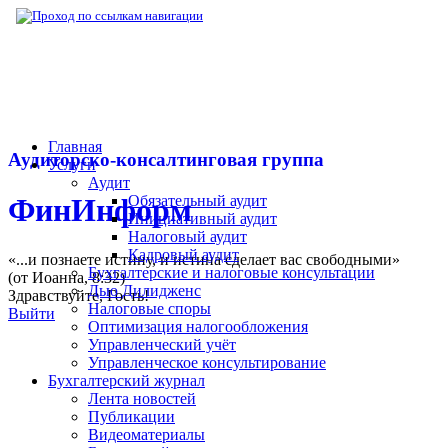
▶
Нормативная база
▶
Письмо Минтруда Р
Главная
Аудиторско-консалтинговая группа
Услуги
Аудит
Обязательный аудит
ФинИнформ
Инициативный аудит
Налоговый аудит
Кадровый аудит
«...и познаете истину, и истина сделает вас свободными»
Бухгалтерские и налоговые консультации
(от Иоанна, 8:32)
Дью Дилидженс
Здравствуйте,
Гость
!
Налоговые споры
Выйти
Оптимизация налогообложения
Управленческий учёт
Управленческое консультирование
Бухгалтерский журнал
Лента новостей
Публикации
Видеоматериалы