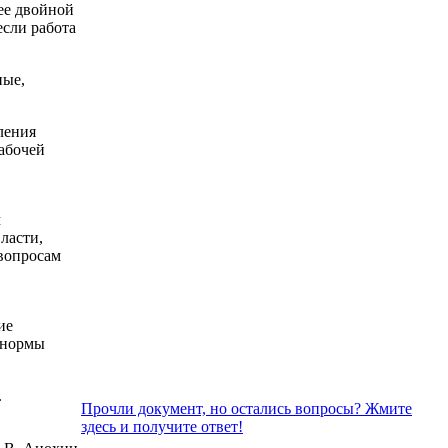
ее двойной
если работа
ные,
ления
абочей
м
ласти,
вопросам
ие
 нормы
.
Прочли документ, но остались вопросы? Жмите
здесь и получите ответ!