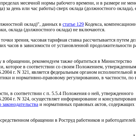
пределах месячной нормы рабочего времени, и в размере не мен
) за день или час работы) сверх оклада (должностного оклада), 
олжностной оклад)", данных в
статье 129
Кодекса, компенсацион
и, оклада (должностного оклада) не включаются.
 точки зрения, часовая тарифная ставка рассчитывается путем де
чих часов в зависимости от установленной продолжительности р
у в обращении, рекомендуем также обратиться в Министерство
ии, которое в соответствии со своим Положением, утвержденны
2004 г. N 321, является федеральным органом исполнительной в
ики и нормативно-правовому регулированию, в частности, по 
ти, в соответствии с п. 5.5.4 Положения о ней, утвержденного
.2004 г. N 324, осуществляет информирование и консультирован
о законодательства
и нормативных правовых актов, содержащих
средственном обращении в Роструд работников и работодателей