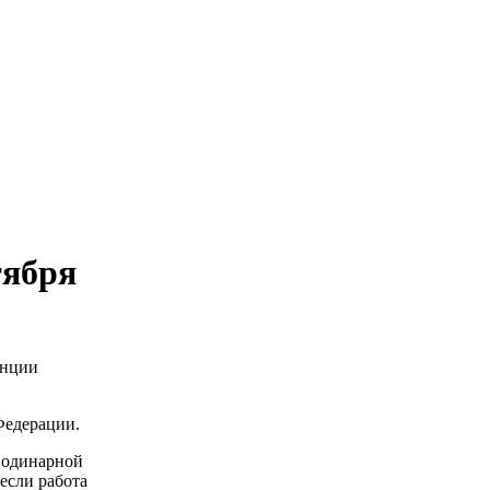
тября
енции
Федерации.
е одинарной
 если работа