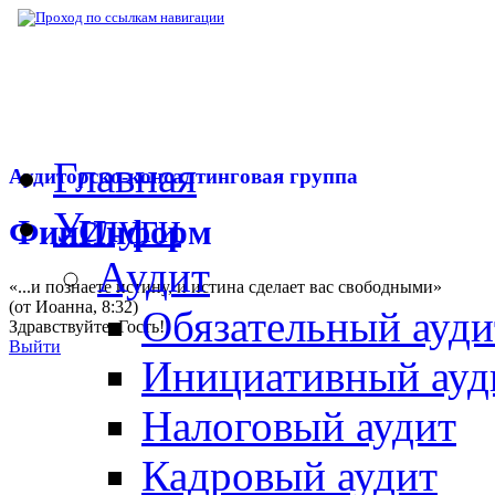
▶
Нормативная база
▶
Закон № 314-ФЗ от
Главная
Аудиторско-консалтинговая группа
Услуги
ФинИнформ
Аудит
«...и познаете истину, и истина сделает вас свободными»
(от Иоанна, 8:32)
Обязательный ауди
Здравствуйте,
Гость
!
Выйти
Инициативный ауд
Налоговый аудит
Кадровый аудит