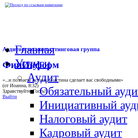
▶
Нормативная база
▶
Закон № 264-ФЗ от
Главная
Аудиторско-консалтинговая группа
Услуги
ФинИнформ
Аудит
«...и познаете истину, и истина сделает вас свободными»
(от Иоанна, 8:32)
Обязательный ауди
Здравствуйте,
Гость
!
Выйти
Инициативный ауд
Налоговый аудит
Кадровый аудит