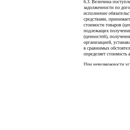
6.3. Величина поступл
задолженности по дог
исполнение обязательс
средствами, принимает
стоимости товаров (це
подлежащих получению
(ценностей), получен
организацией, устанав
в сравнимых обстоятел
определяет стоимость 
При невозможности ус
(ценностей), полученн
поступления и (или) д
определяется стоимост
переданной или подле
Стоимость продукции (
подлежащей передаче о
исходя из цены, по ко
обычно организация о
аналогичной продукции