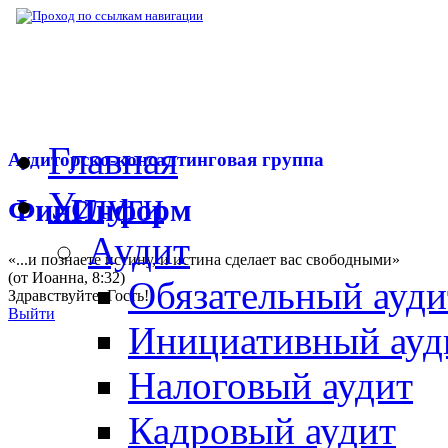
▶
Нормативная база
▶
Нормативные акты
Главная
Аудиторско-консалтинговая группа
Услуги
ФинИнформ
Аудит
«...и познаете истину, и истина сделает вас свободными»
(от Иоанна, 8:32)
Обязательный ауди
Здравствуйте,
Гость
!
Выйти
Инициативный ауд
Налоговый аудит
Кадровый аудит