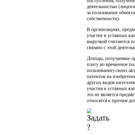
поступления, получени
деятельностью (лиценз
за пользование объект
собственности).
В организациях, предм
участие в уставных ка
выручкой считаются п
связано с этой деятель
Доходы, получаемые ор
плату во временное по
пользование) своих ак
патентов на изобрете
других видов интеллек
участия в уставных ка
это не является предм
относятся к прочим до