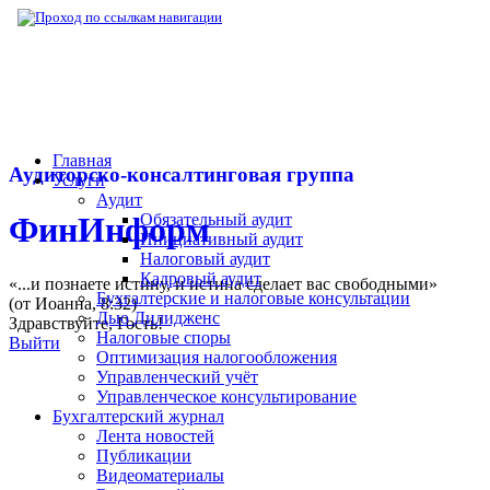
▶
Бухгалтерский журнал
▶
Публикации
▶
Главная
Аудиторско-консалтинговая группа
Услуги
Аудит
Обязательный аудит
ФинИнформ
Инициативный аудит
Налоговый аудит
Кадровый аудит
«...и познаете истину, и истина сделает вас свободными»
Бухгалтерские и налоговые консультации
(от Иоанна, 8:32)
Дью Дилидженс
Здравствуйте,
Гость
!
Налоговые споры
Выйти
Оптимизация налогообложения
Управленческий учёт
Управленческое консультирование
Бухгалтерский журнал
Лента новостей
Публикации
Видеоматериалы