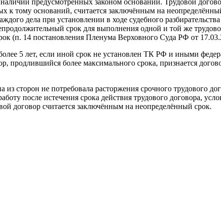
 наличии предусмотренных законом оснований. Трудовой догово
ых к тому оснований, считается заключённым на неопределённы
аждого дела при установлении в ходе судебного разбирательства
епродолжительный срок для выполнения одной и той же трудов
ок (п. 14 постановления Пленума Верховного Суда РФ от 17.03.2
 более 5 лет, если иной срок не установлен ТК РФ и иными фед
р, продлившийся более максимального срока, признается догов
на из сторон не потребовала расторжения срочного трудового дог
работу после истечения срока действия трудового договора, усло
овой договор считается заключённым на неопределённый срок.
говора обязательными для включения в него условиями являютс
ужившие основанием для заключения срочного трудового договора
срок 2 года);