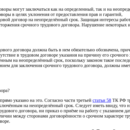
оворы могут заключаться как на определенный, так и на неопре
оворы в целях уклонения от предоставления прав и гарантий,
довой договор на неопределённый срок. Защищая интересы рабо
сторжения срочного трудового договора. Нарушение некоторых 
вого договора должна быть в нем обязательно обозначена, прич
утствие в трудовом договоре указания на причину его срочного 
чённым на неопределённый срок, поскольку законом такое послед
нием для заключения срочного трудового договора, должны имет
вора?
 прямо указано на это. Согласно части третьей
статьи 58
ТК РФ т
заключённым на неопределённый срок. Следует иметь ввиду, что н
удового договора, ни приказ о приёме на работу с указанием да
наличии между сторонами договорённости о срочном характере т
воре.