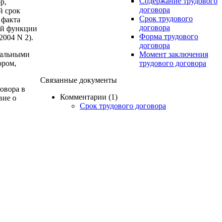
Содержание трудового
р,
договора
й срок
Срок трудового
 факта
договора
ой функции
Форма трудового
004 N 2).
договора
еральными
Момент заключения
ором,
трудового договора
Связанные документы
овора в
Комментарии (1)
вие о
Срок трудового договора
Нормативные акты (5)
ст.57 гл.10 разд.III ТК РФ
ст.58 гл.10 разд.III ТК РФ
я, помимо
п.1 ст.58 гл.10 разд.III ТК РФ
 в
ст.59 гл.10 разд.III ТК РФ
ст.79 гл.13 разд.III ТК РФ