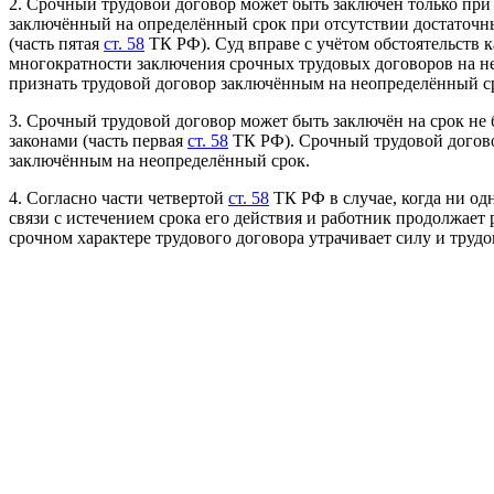
2. Срочный трудовой договор может быть заключён только при
заключённый на определённый срок при отсутствии достаточн
(часть пятая
ст. 58
ТК РФ). Суд вправе с учётом обстоятельств к
многократности заключения срочных трудовых договоров на н
признать трудовой договор заключённым на неопределённый ср
3. Срочный трудовой договор может быть заключён на срок не
законами (часть первая
ст. 58
ТК РФ). Срочный трудовой догово
заключённым на неопределённый срок.
4. Согласно части четвертой
ст. 58
ТК РФ в случае, когда ни од
связи с истечением срока его действия и работник продолжает 
срочном характере трудового договора утрачивает силу и труд
В силу
статьи 57
ТК РФ при заключении срочного трудового до
прочего, срок его действия и обстоятельства (причины), посл
соответствии с ТК РФ или иным федеральным законом.
Срок действия трудового договора можно определить:
1) периодом времени (например: трудовой договор заключён на 