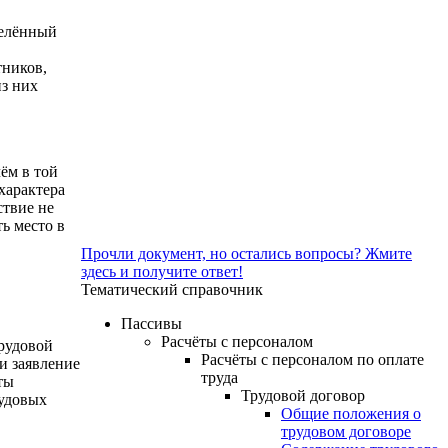
делённый
тников,
из них
ём в той
характера
ствие не
ь место в
Прочли документ, но остались вопросы? Жмите
здесь и получите ответ!
Тематический справочник
Пассивы
Расчёты с персоналом
рудовой
Расчёты с персоналом по оплате
и заявление
труда
ты
Трудовой договор
рудовых
Общие положения о
трудовом договоре