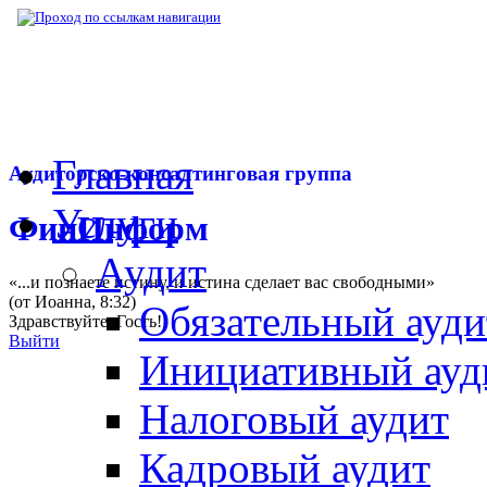
▶
Нормативная база
▶
Закон № 225-ФЗ от
Главная
Аудиторско-консалтинговая группа
Услуги
ФинИнформ
Аудит
«...и познаете истину, и истина сделает вас свободными»
(от Иоанна, 8:32)
Обязательный ауди
Здравствуйте,
Гость
!
Выйти
Инициативный ауд
Налоговый аудит
Кадровый аудит