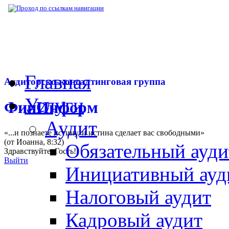
▶
Нормативная база
▶
Закон № 137-ФЗ от
Главная
Аудиторско-консалтинговая группа
Услуги
ФинИнформ
Аудит
«...и познаете истину, и истина сделает вас свободными»
(от Иоанна, 8:32)
Обязательный ауди
Здравствуйте,
Гость
!
Выйти
Инициативный ауд
Налоговый аудит
Кадровый аудит