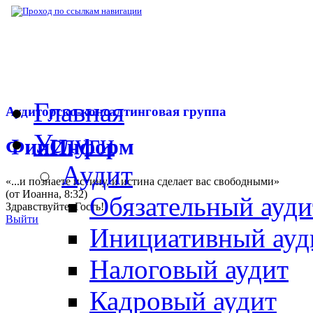
▶
Нормативная база
▶
Приказ Минтруда Р
Главная
Аудиторско-консалтинговая группа
Услуги
ФинИнформ
Аудит
«...и познаете истину, и истина сделает вас свободными»
(от Иоанна, 8:32)
Обязательный ауди
Здравствуйте,
Гость
!
Выйти
Инициативный ауд
Налоговый аудит
Кадровый аудит