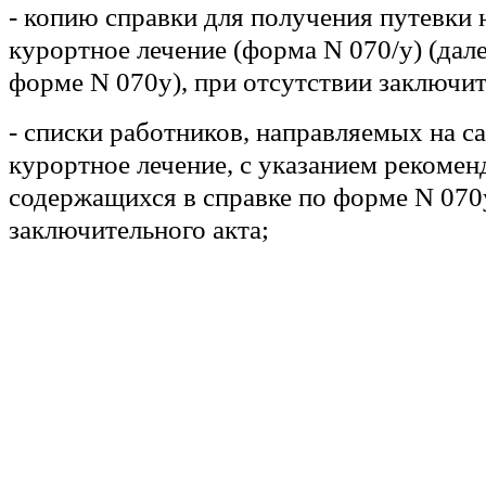
- копию справки для получения путевки 
курортное лечение (форма N 070/у) (дале
форме N 070у), при отсутствии заключит
- списки работников, направляемых на с
курортное лечение, с указанием рекомен
содержащихся в справке по форме N 070у
заключительного акта;
- копию документа, удостоверяющего ли
направляемого на санаторно-курортное л
- письменное согласие работника, напра
санаторно-курортное лечение, на обрабо
персональных данных;";