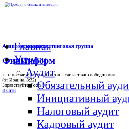
▶
Нормативная база
▶
Письмо Минфина РФ
Главная
Аудиторско-консалтинговая группа
Услуги
ФинИнформ
Аудит
«...и познаете истину, и истина сделает вас свободными»
(от Иоанна, 8:32)
Обязательный ауди
Здравствуйте,
Гость
!
Выйти
Инициативный ауд
Налоговый аудит
Кадровый аудит