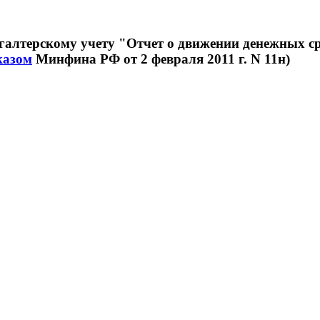
галтерскому учету "Отчет о движении денежных с
казом
Минфина РФ от 2 февраля 2011 г. N 11н)
е устанавливает правила составления отчета о движении денеж
зациями (за исключением кредитных организаций), являющихс
ьству
Российской Федерации (далее - организации).
е применяется для составления отчета о движении денежных сре
(или) представление, и (или) публикация данного отчета предусм
ссийской Федерации или нормативными правовыми актами, а так
но приняла решение о представлении и (или) публикации такого
е применяется при составлении отчетности организации для вн
мой для государственного статистического наблюдения, отчетно