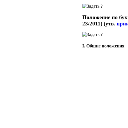
Положение по бух
23/2011) (утв.
при
I. Общие положения
1. Настоящее Положени
коммерческими органи
лицами по
законодател
2. Настоящее Положени
когда составление, и 
законодательством Ро
организация доброволь
Настоящее Положение н
отчетности, составляе