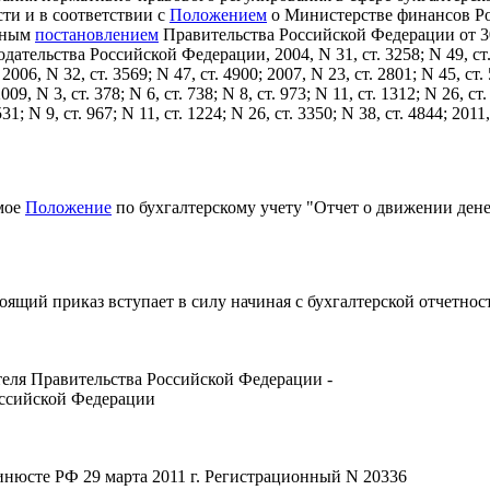
сти и в соответствии с
Положением
о Министерстве финансов Р
нным
постановлением
Правительства Российской Федерации от 30
дательства Российской Федерации, 2004, N 31, ст. 3258; N 49, ст.
 2006, N 32, ст. 3569; N 47, ст. 4900; 2007, N 23, ст. 2801; N 45, ст.
2009, N 3, ст. 378; N 6, ст. 738; N 8, ст. 973; N 11, ст. 1312; N 26, ст
531; N 9, ст. 967; N 11, ст. 1224; N 26, ст. 3350; N 38, ст. 4844; 2011,
емое
Положение
по бухгалтерскому учету "Отчет о движении ден
тоящий приказ вступает в силу начиная с бухгалтерской отчетности
теля Правительства Российской Федерации -
ссийской Федерации
нюсте РФ 29 марта 2011 г. Регистрационный N 20336