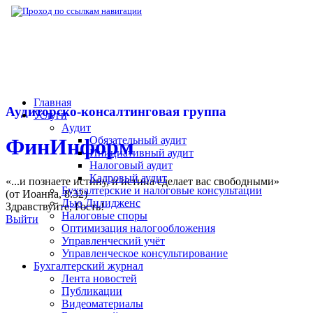
▶
Нормативная база
▶
Нормативные акты
Главная
Аудиторско-консалтинговая группа
Услуги
Аудит
Обязательный аудит
ФинИнформ
Инициативный аудит
Налоговый аудит
Кадровый аудит
«...и познаете истину, и истина сделает вас свободными»
Бухгалтерские и налоговые консультации
(от Иоанна, 8:32)
Дью Дилидженс
Здравствуйте,
Гость
!
Налоговые споры
Выйти
Оптимизация налогообложения
Управленческий учёт
Управленческое консультирование
Бухгалтерский журнал
Лента новостей
Публикации
Видеоматериалы