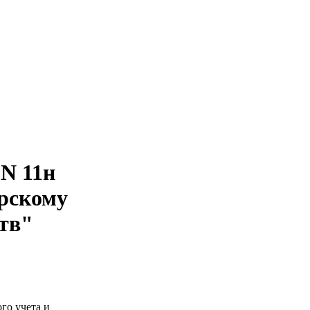
 N 11н
рскому
тв"
го учета и