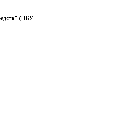
редств" (ПБУ
ных средств
я юридическими
дств в случаях,
отрены
же когда
 отчета.
утренних целей,
й информации,