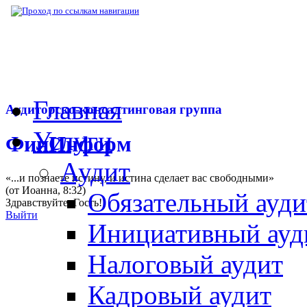
▶
Нормативная база
▶
Письмо Минфина РФ
Главная
Аудиторско-консалтинговая группа
Услуги
ФинИнформ
Аудит
«...и познаете истину, и истина сделает вас свободными»
(от Иоанна, 8:32)
Обязательный ауди
Здравствуйте,
Гость
!
Выйти
Инициативный ауд
Налоговый аудит
Кадровый аудит