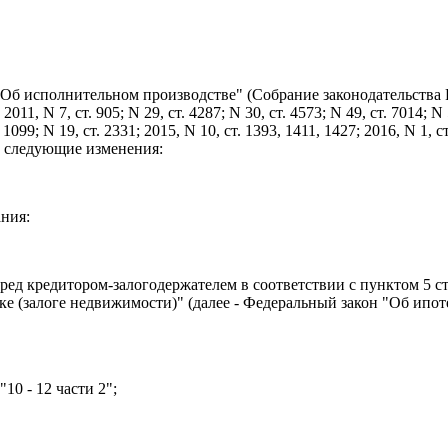
 "Об исполнительном производстве" (Собрание законодательства
2011, N 7, ст. 905; N 29, ст. 4287; N 30, ст. 4573; N 49, ст. 7014; N 
. 1099; N 19, ст. 2331; 2015, N 10, ст. 1393, 1411, 1427; 2016, N 1, ст
523) следующие изменения:
ния:
еред кредитором-залогодержателем в соответствии с пунктом 5 ст
е (залоге недвижимости)" (далее - Федеральный закон "Об ипоте
10 - 12 части 2";