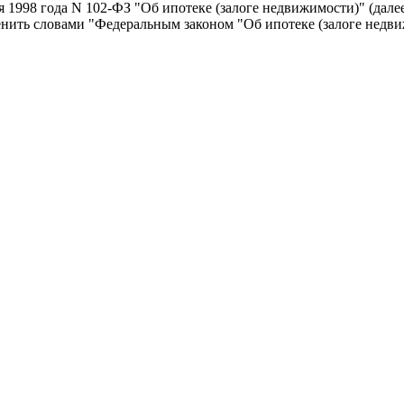
 1998 года N 102-ФЗ "Об ипотеке (залоге недвижимости)" (далее
енить словами "Федеральным законом "Об ипотеке (залоге недви
канию в пользу одного взыскателя исполнительский сбор взыск
.";
ажданина, проходящего реструктуризацию ипотечного жилищног
егориям заемщиков, утверждаемыми Правительством Российской
ируемого ипотечного жилищного кредита (займа).";