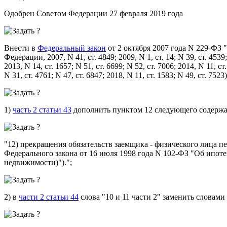
Одобрен Советом Федерации 27 февраля 2019 года
Внести в
Федеральный закон
от 2 октября 2007 года N 229-ФЗ
Федерации, 2007, N 41, ст. 4849; 2009, N 1, ст. 14; N 39, ст. 4539; 
2013, N 14, ст. 1657; N 51, ст. 6699; N 52, ст. 7006; 2014, N 11, ст
N 31, ст. 4761; N 47, ст. 6847; 2018, N 11, ст. 1583; N 49, ст. 7
1)
часть 2 статьи 43
дополнить пунктом 12 следующего содержа
"12) прекращения обязательств заемщика - физического лица п
Федерального закона от 16 июля 1998 года N 102-ФЗ "Об ипотек
недвижимости)").";
2) в
части 2 статьи 44
слова "10 и 11 части 2" заменить словами "