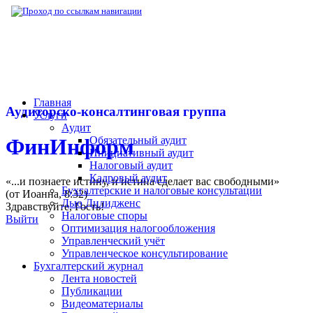
▶
Нормативная база
▶
Закон № 24-ФЗ от 
Главная
Аудиторско-консалтинговая группа
Услуги
Аудит
Обязательный аудит
ФинИнформ
Инициативный аудит
Налоговый аудит
Кадровый аудит
«...и познаете истину, и истина сделает вас свободными»
Бухгалтерские и налоговые консультации
(от Иоанна, 8:32)
Дью Дилидженс
Здравствуйте,
Гость
!
Налоговые споры
Выйти
Оптимизация налогообложения
Управленческий учёт
Управленческое консультирование
Бухгалтерский журнал
Лента новостей
Публикации
Видеоматериалы