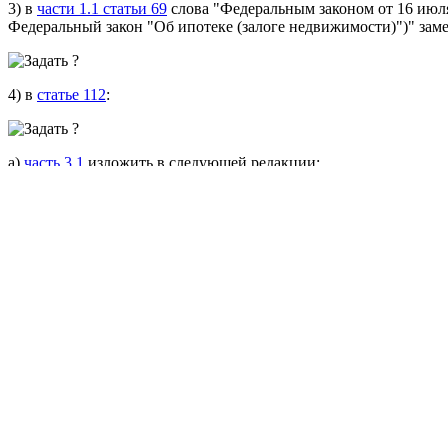
3) в
части 1.1 статьи 69
слова "Федеральным законом от 16 июля
Федеральный закон "Об ипотеке (залоге недвижимости)")" зам
4) в
статье 112
:
а)
часть 3.1
изложить в следующей редакции:
"3.1. В отношении нескольких должников по солидарному взыс
солидарно в размере, установленном частью 3 настоящей статьи
б)
часть 5
дополнить пунктом 8 следующего содержания:
"8) по исполнительным документам в отношении должника-гр
(займа) в соответствии с программами помощи отдельным кат
в рамках исполнительных производств о взыскании реструктур