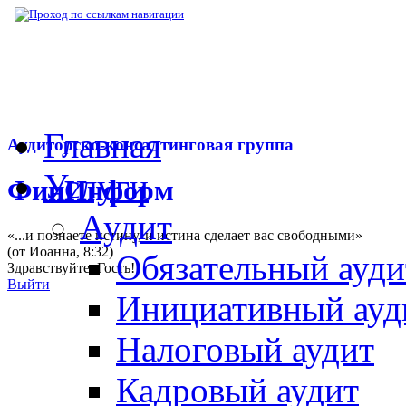
▶
Нормативная база
▶
Закон № 116-ФЗ от
Главная
Аудиторско-консалтинговая группа
Услуги
ФинИнформ
Аудит
«...и познаете истину, и истина сделает вас свободными»
(от Иоанна, 8:32)
Обязательный ауди
Здравствуйте,
Гость
!
Выйти
Инициативный ауд
Налоговый аудит
Кадровый аудит